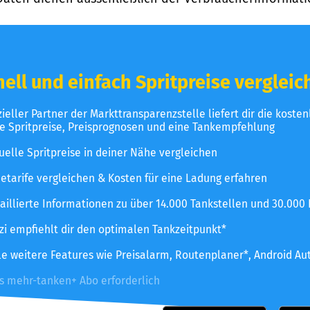
ell und einfach Spritpreise vergleic
izieller Partner der Markttransparenzstelle liefert dir die koste
le Spritpreise, Preisprognosen und eine Tankempfehlung
uelle Spritpreise in deiner Nähe vergleichen
etarife vergleichen & Kosten für eine Ladung erfahren
aillierte Informationen zu über 14.000 Tankstellen und 30.000
zzi empfiehlt dir den optimalen Tankzeitpunkt*
le weitere Features wie Preisalarm, Routenplaner*, Android Au
es mehr-tanken+ Abo erforderlich