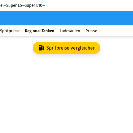
el
Super E5
Super E10
Spritpreise
Regional Tanken
Ladesäulen
Presse
Spritpreise vergleichen