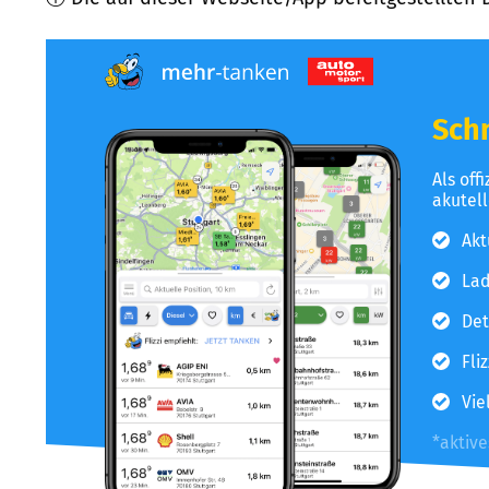
Schn
Als off
akutel
Akt
Lad
Det
Fli
Vie
*aktiv