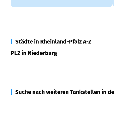
Städte in Rheinland-Pfalz A-Z
PLZ in Niederburg
55432
Niederburg
Suche nach weiteren Tankstellen in d
55430
Oberwesel
(
3,9
km Entfernung)
56329
Sankt Goar
(
4,6
km Entfernung)