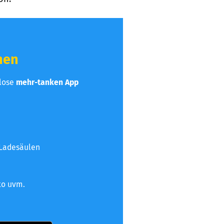
hen
nlose
mehr-tanken App
 Ladesäulen
to uvm.