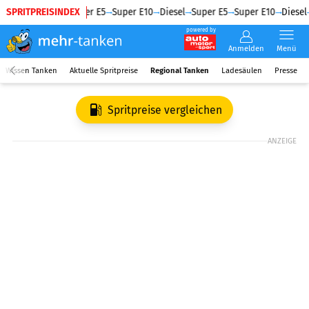
SPRITPREISINDEX
Diesel
Super E5
Super E10
Diesel
Super E5
Super E10
Diesel
powered by
Anmelden
Menü
Wissen Tanken
Aktuelle Spritpreise
Regional Tanken
Ladesäulen
Presse
Spritpreise vergleichen
ANZEIGE