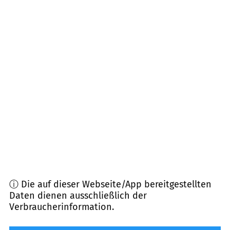
54484
Maring-Noviand
(
8,4
km Entfernung)
54528
Salmtal
(
9,5
km Entfernung)
54523
Hetzerath, Dierscheid, Heckenmünster
(
9,9
km Entfernung)
54518
Niersbach, Sehlem, Plein u.a.
(
11,2
km
Entfernung)
ⓘ Die auf dieser Webseite/App bereitgestellten
Daten dienen ausschließlich der
Verbraucherinformation.