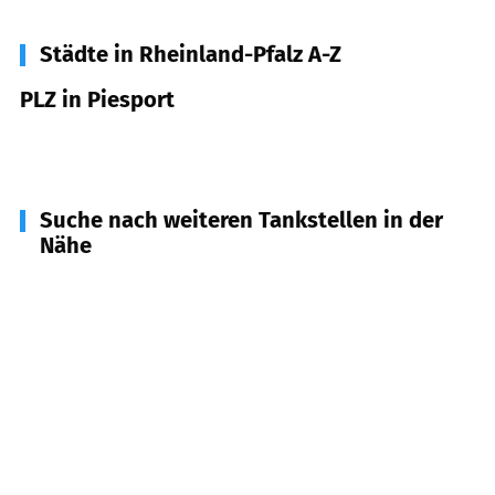
Städte in Rheinland-Pfalz A-Z
PLZ in Piesport
54498
Piesport
Suche nach weiteren Tankstellen in der
Nähe
54347
Neumagen-Dhron
(
2,3
km Entfernung)
54487
Wintrich
(
3,6
km Entfernung)
54349
Trittenheim
(
5,1
km Entfernung)
54524
Klausen
(
5,8
km Entfernung)
54340
Leiwen u.a.
(
7,0
km Entfernung)
54486
Mülheim (Mosel)
(
7,9
km Entfernung)