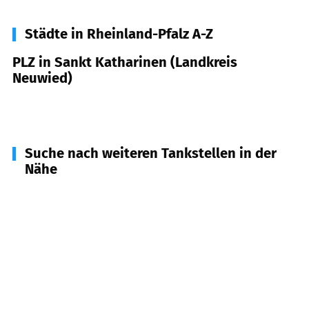
Städte in Rheinland-Pfalz A-Z
PLZ in Sankt Katharinen (Landkreis
Neuwied)
53562
Sankt Katharinen (Landkreis Neuwied)
Suche nach weiteren Tankstellen in der
Nähe
53560
Vettelschloß, Kretzhaus (Linz am Rhein)
(
3,4
km Entfernung)
53545
Linz am Rhein, Ockenfels
(
4,1
km
Entfernung)
53577
Neustadt (Wied)
(
4,9
km Entfernung)