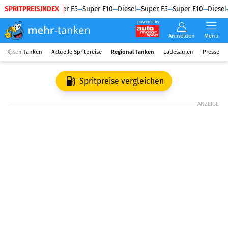
SPRITPREISINDEX
Diesel
Super E5
Super E10
Diesel
Super E5
Super E10
Diesel
powered by
Anmelden
Menü
Wissen Tanken
Aktuelle Spritpreise
Regional Tanken
Ladesäulen
Presse
Spritpreise vergleichen
ANZEIGE