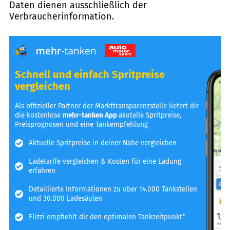
Daten dienen ausschließlich der
Verbraucherinformation.
Schnell und einfach Spritpreise
vergleichen
Als offizieller Partner der Markttransparenzstelle liefert dir
die kostenlose
mehr-tanken App
akutelle Spritpreise,
Preisprognosen und eine Tankempfehlung
Aktuelle Spritpreise in deiner Nähe vergleichen
Ladetarife vergleichen & Kosten für eine Ladung
erfahren
Detaillierte Informationen zu über 14.000 Tankstellen
und 30.000 Ladesäulen
Flizzi empfiehlt dir den optimalen Tankzeitpunkt*