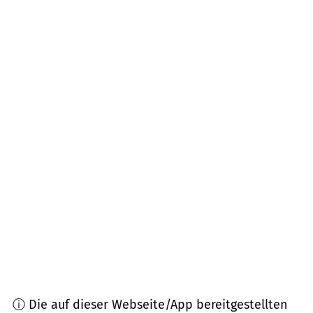
53578
Windhagen
(
5,4
km Entfernung)
53547
Breitscheid, Dattenberg, Hausen,
Hümmerich, Kasbach-Ohlenberg, Roßbach u.a.
(
6,1
km Entfernung)
56588
Waldbreitbach, Hasuen
(
6,1
km Entfernung)
53579
Erpel
(
6,2
km Entfernung)
53557
Bad Hönningen
(
7,2
km Entfernung)
53572
Bruchhausen, Unkel
(
8,0
km Entfernung)
53619
Rheinbreitbach
(
8,4
km Entfernung)
ⓘ Die auf dieser Webseite/App bereitgestellten