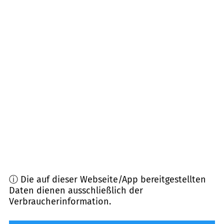
67305
Ramsen
(
4,8
km Entfernung)
67817
Imsbach
(
5,7
km Entfernung)
67681
Sembach
(
6,4
km Entfernung)
67727
Lohnsfeld
(
6,4
km Entfernung)
67722
Winnweiler
(
6,5
km Entfernung)
67677
Enkenbach-Alsenborn
(
6,6
km Entfernung)
ⓘ Die auf dieser Webseite/App bereitgestellten
Daten dienen ausschließlich der
Verbraucherinformation.