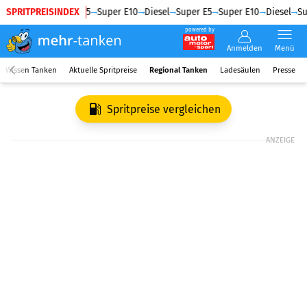
SPRITPREISINDEX
Diesel
Super E5
Super E10
Diesel
Super E5
Super E10
Diesel
Su
powered by
Anmelden
Menü
Wissen Tanken
Aktuelle Spritpreise
Regional Tanken
Ladesäulen
Presse
Spritpreise vergleichen
ANZEIGE