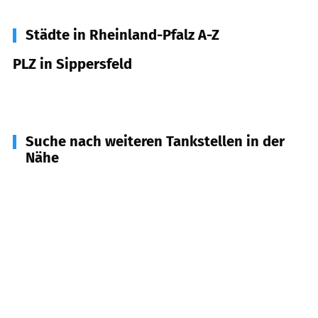
Städte in Rheinland-Pfalz A-Z
PLZ in Sippersfeld
67729
Sippersfeld
Suche nach weiteren Tankstellen in der
Nähe
67724
Gundersweiler, Gonbach u.a.
(
2,4
km
Entfernung)
67680
Neuhemsbach
(
3,2
km Entfernung)
67725
Börrstadt
(
3,8
km Entfernung)
67728
Münchweiler an der Alsenz
(
4,1
km
Entfernung)