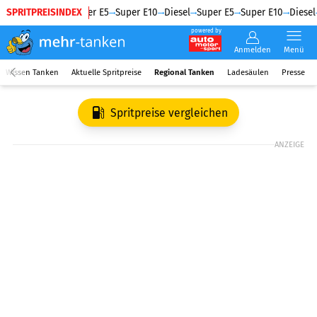
SPRITPREISINDEX
Diesel
Super E5
Super E10
Diesel
Super E5
Super E10
Diesel
powered by
Anmelden
Menü
Wissen Tanken
Aktuelle Spritpreise
Regional Tanken
Ladesäulen
Presse
Spritpreise vergleichen
ANZEIGE