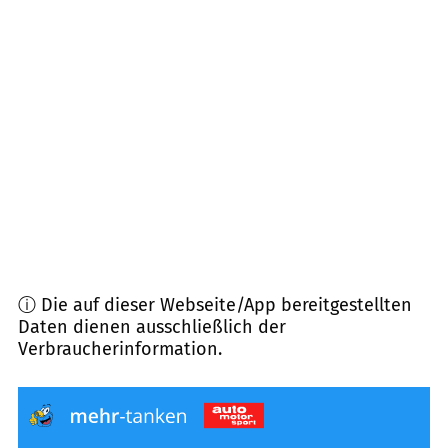
54578
Walsdorf, Nohn u.a.
(
8,7
km Entfernung)
54570
Pelm, Neroth u.a.
(
9,8
km Entfernung)
54576
Hillesheim
(
11,7
km Entfernung)
54610
Büdesheim
(
14,0
km Entfernung)
ⓘ Die auf dieser Webseite/App bereitgestellten
Daten dienen ausschließlich der
Verbraucherinformation.