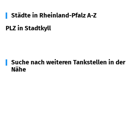
Städte in Rheinland-Pfalz A-Z
PLZ in Stadtkyll
54589
Stadtkyll
Suche nach weiteren Tankstellen in der
Nähe
54586
Schüller
(
3,4
km Entfernung)
54584
Jünkerath
(
4,9
km Entfernung)
54587
Lissendorf
(
6,4
km Entfernung)
53949
Dahlem
(
6,9
km Entfernung)
54585
Esch
(
7,0
km Entfernung)
54611
Hallschlag
(
7,2
km Entfernung)