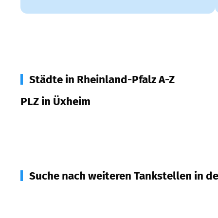
Städte in Rheinland-Pfalz A-Z
PLZ in Üxheim
54579
Üxheim
Suche nach weiteren Tankstellen in d
53534
Barweiler, Bauler, Hoffeld, Pomster, Wiesem
54576
Hillesheim
(
8,2
km Entfernung)