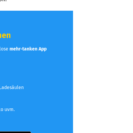
hen
nlose
mehr-tanken App
 Ladesäulen
to uvm.