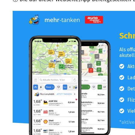
Schn
Als off
akutel
Akt
Lad
Det
Fli
Vie
*aktiv