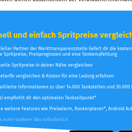
ell und einfach Spritpreise vergleic
izieller Partner der Markttransparenzstelle liefert dir die koste
le Spritpreise, Preisprognosen und eine Tankempfehlung
uelle Spritpreise in deiner Nähe vergleichen
etarife vergleichen & Kosten für eine Ladung erfahren
aillierte Informationen zu über 14.000 Tankstellen und 30.000
zzi empfiehlt dir den optimalen Tankzeitpunkt*
le weitere Features wie Preisalarm, Routenplaner*, Android Au
es mehr-tanken+ Abo erforderlich