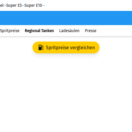
el
Super E5
Super E10
Spritpreise
Regional Tanken
Ladesäulen
Presse
Spritpreise vergleichen