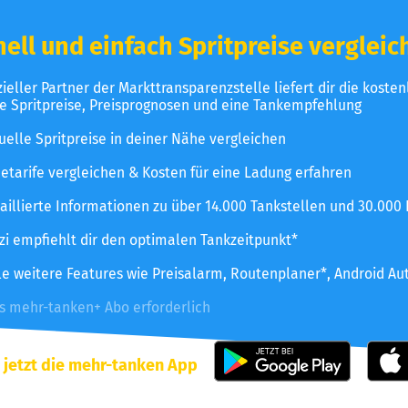
ell und einfach Spritpreise vergleic
izieller Partner der Markttransparenzstelle liefert dir die koste
le Spritpreise, Preisprognosen und eine Tankempfehlung
uelle Spritpreise in deiner Nähe vergleichen
etarife vergleichen & Kosten für eine Ladung erfahren
aillierte Informationen zu über 14.000 Tankstellen und 30.000
zzi empfiehlt dir den optimalen Tankzeitpunkt*
le weitere Features wie Preisalarm, Routenplaner*, Android Au
es mehr-tanken+ Abo erforderlich
 jetzt die mehr-tanken App