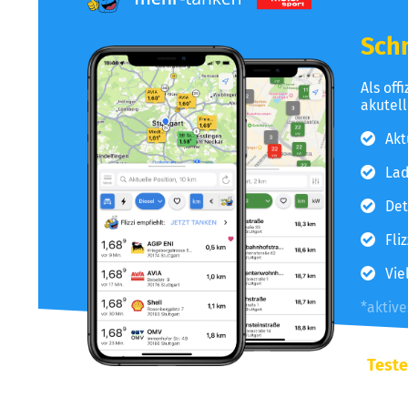
Schn
Als off
akutel
Akt
Lad
Det
Fli
Vie
*aktiv
Teste