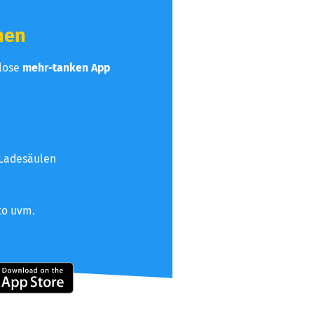
hen
nlose
mehr-tanken App
 Ladesäulen
to uvm.