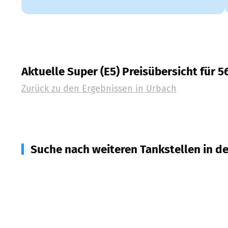
Aktuelle Super (E5) Preisübersicht für 5
Zurück zu den Ergebnissen in
Urbach
Suche nach weiteren Tankstellen in d
56594
Willroth
(
2,9
km Entfernung)
56307
Dürrholz
(
3,2
km Entfernung)
56587
Straßenhaus
(
3,7
km Entfernung)
56316
Raubach
(
5,0
km Entfernung)