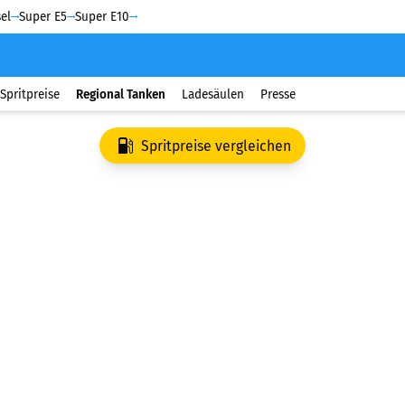
el
Super E5
Super E10
Spritpreise
Regional Tanken
Ladesäulen
Presse
Spritpreise vergleichen