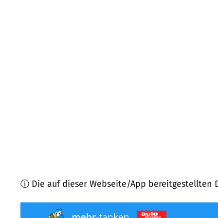
56593
Horhausen (Westerwald)
(
5,1
km Entfernun
56305
Puderbach
(
5,6
km Entfernung)
56584
Anhausen
(
5,8
km Entfernung)
56579
Rengsdorf
(
6,5
km Entfernung)
56271
Kleinmaischeid
(
7,0
km Entfernung)
57641
Oberlahr
(
7,6
km Entfernung)
ⓘ Die auf dieser Webseite/App bereitgestellten 