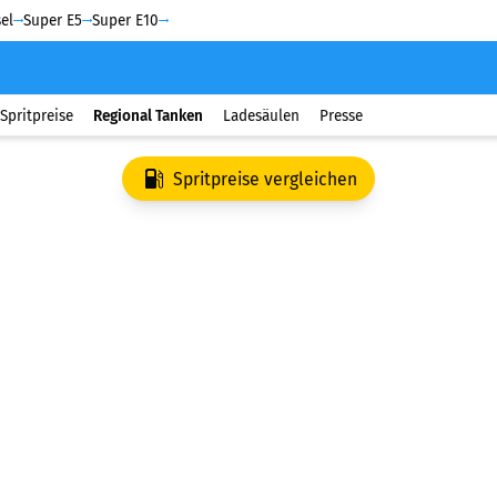
el
Super E5
Super E10
Spritpreise
Regional Tanken
Ladesäulen
Presse
Spritpreise vergleichen