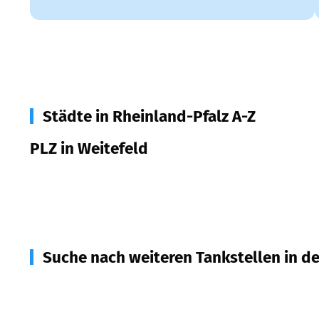
Städte in Rheinland-Pfalz A-Z
PLZ in Weitefeld
57586
Weitefeld
Suche nach weiteren Tankstellen in d
57578
Elkenroth
(
3,1
km Entfernung)
57567
Daaden
(
3,7
km Entfernung)