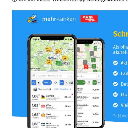
Schn
Als off
akutel
Akt
Lad
Det
Fli
Vie
*aktiv