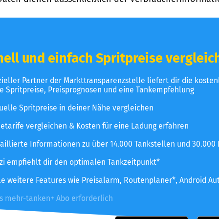
ell und einfach Spritpreise vergleic
izieller Partner der Markttransparenzstelle liefert dir die koste
le Spritpreise, Preisprognosen und eine Tankempfehlung
uelle Spritpreise in deiner Nähe vergleichen
etarife vergleichen & Kosten für eine Ladung erfahren
aillierte Informationen zu über 14.000 Tankstellen und 30.000
zzi empfiehlt dir den optimalen Tankzeitpunkt*
le weitere Features wie Preisalarm, Routenplaner*, Android Au
es mehr-tanken+ Abo erforderlich