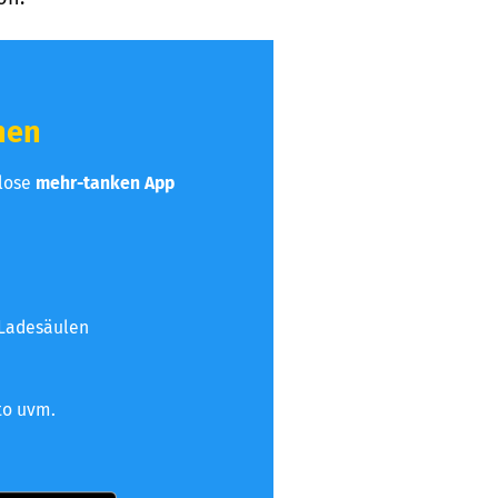
hen
nlose
mehr-tanken App
 Ladesäulen
to uvm.