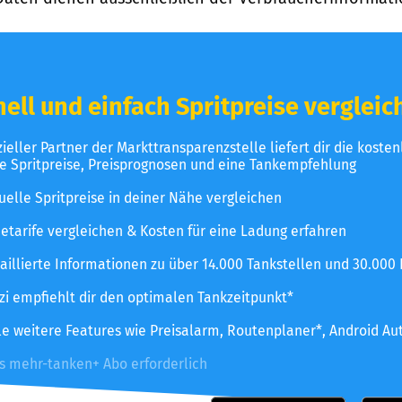
ell und einfach Spritpreise vergleic
izieller Partner der Markttransparenzstelle liefert dir die koste
le Spritpreise, Preisprognosen und eine Tankempfehlung
uelle Spritpreise in deiner Nähe vergleichen
etarife vergleichen & Kosten für eine Ladung erfahren
aillierte Informationen zu über 14.000 Tankstellen und 30.000
zzi empfiehlt dir den optimalen Tankzeitpunkt*
le weitere Features wie Preisalarm, Routenplaner*, Android Au
es mehr-tanken+ Abo erforderlich