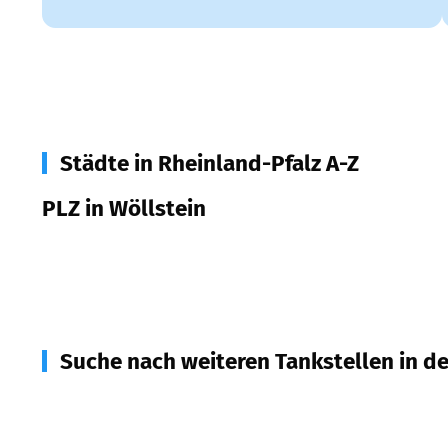
Städte in Rheinland-Pfalz A-Z
PLZ in Wöllstein
55597
Wöllstein
Suche nach weiteren Tankstellen in d
55599
Gau-Bickelheim
(
4,1
km Entfernung)
55546
Hackenheim
(
4,7
km Entfernung)