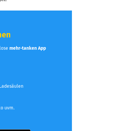
hen
nlose
mehr-tanken App
 Ladesäulen
to uvm.