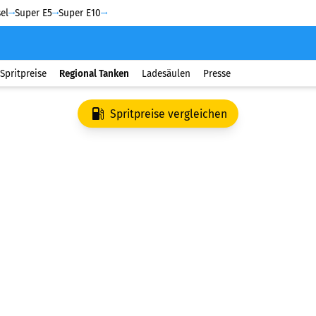
el
Super E5
Super E10
Spritpreise
Regional Tanken
Ladesäulen
Presse
Spritpreise vergleichen