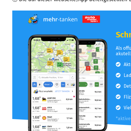
Schn
Als off
akutel
Akt
Lad
Det
Fli
Vie
*aktiv