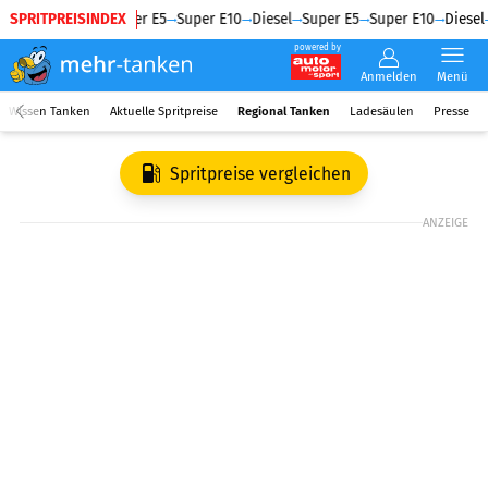
SPRITPREISINDEX
Diesel
Super E5
Super E10
Diesel
Super E5
Super E10
Diesel
powered by
Anmelden
Menü
Wissen Tanken
Aktuelle Spritpreise
Regional Tanken
Ladesäulen
Presse
Spritpreise vergleichen
ANZEIGE