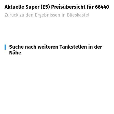
Aktuelle Super (E5) Preisübersicht für 66440
Zurück zu den Ergebnissen in
Blieskastel
Suche nach weiteren Tankstellen in der
Nähe
66453
Gersheim
(
7,6
km Entfernung)
66500
Hornbach
(
8,0
km Entfernung)
66482
Zweibrücken
(
8,2
km Entfernung)
66399
Mandelbachtal
(
8,7
km Entfernung)
66459
Kirkel
(
9,2
km Entfernung)
66131
Saarbrücken
(
11,3
km Entfernung)