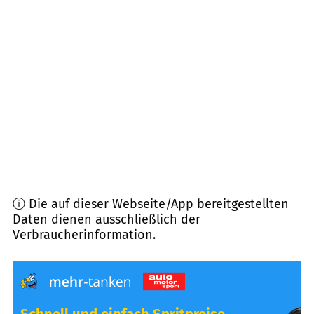
66386
Sankt Ingbert
(
11,6
km Entfernung)
66539
Neunkirchen
(
12,3
km Entfernung)
66484
Battweiler u.a.
(
12,9
km Entfernung)
66497
Contwig
(
13,1
km Entfernung)
ⓘ Die auf dieser Webseite/App bereitgestellten
Daten dienen ausschließlich der
Verbraucherinformation.
Schnell und einfach Spritpreise