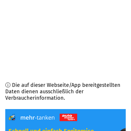
66121
Saarbrücken
(
8,8
km Entfernung)
66133
Saarbrücken
(
10,4
km Entfernung)
66111
Saarbrücken
(
10,7
km Entfernung)
66117
Saarbrücken
(
10,9
km Entfernung)
ⓘ Die auf dieser Webseite/App bereitgestellten
Daten dienen ausschließlich der
Verbraucherinformation.
Schnell und einfach Spritpreise