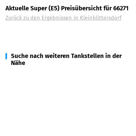
Aktuelle Super (E5) Preisübersicht für 66271
Zurück zu den Ergebnissen in
Kleinblittersdorf
Suche nach weiteren Tankstellen in der
Nähe
66129
Saarbrücken
(
3,5
km Entfernung)
66130
Saarbrücken
(
5,1
km Entfernung)
66399
Mandelbachtal
(
7,1
km Entfernung)
66132
Saarbrücken
(
8,1
km Entfernung)
66119
Saarbrücken
(
8,2
km Entfernung)
66131
Saarbrücken
(
8,2
km Entfernung)