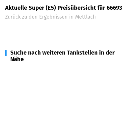
Aktuelle Super (E5) Preisübersicht für 66693
Zurück zu den Ergebnissen in
Mettlach
Suche nach weiteren Tankstellen in der
Nähe
54450
Freudenburg
(
5,1
km Entfernung)
66663
Merzig
(
8,2
km Entfernung)
54455
Serrig
(
8,6
km Entfernung)
66706
Perl
(
9,1
km Entfernung)
54439
Saarburg
(
11,1
km Entfernung)
54451
Irsch
(
11,6
km Entfernung)