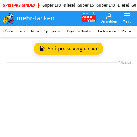
SPRITPREISINDEX
Diesel
Super E5
Super E10
Diesel
Super E5
Super E10
Diesel
Sup
powered by
Anmelden
Menü
Wissen Tanken
Aktuelle Spritpreise
Regional Tanken
Ladesäulen
Presse
Spritpreise vergleichen
ANZEIGE