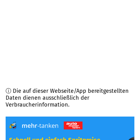
66679
Losheim
(
13,0
km Entfernung)
54314
Zerf
(
14,0
km Entfernung)
54457
Wincheringen
(
14,3
km Entfernung)
66780
Rehlingen-Siersburg
(
15,2
km Entfernung)
ⓘ Die auf dieser Webseite/App bereitgestellten
Daten dienen ausschließlich der
Verbraucherinformation.
Schnell und einfach Spritpreise