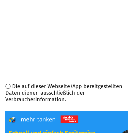
66115
Saarbrücken
(
6,6
km Entfernung)
66557
Illingen
(
7,4
km Entfernung)
66578
Schiffweiler
(
8,1
km Entfernung)
66123
Saarbrücken
(
8,2
km Entfernung)
ⓘ Die auf dieser Webseite/App bereitgestellten
Daten dienen ausschließlich der
Verbraucherinformation.
Schnell und einfach Spritpreise