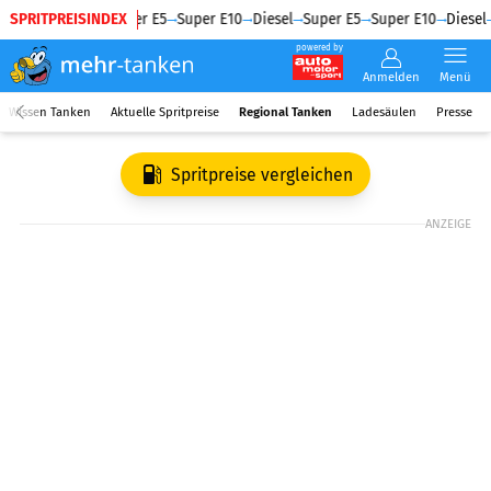
SPRITPREISINDEX
Diesel
Super E5
Super E10
Diesel
Super E5
Super E10
Diesel
powered by
Anmelden
Menü
Wissen Tanken
Aktuelle Spritpreise
Regional Tanken
Ladesäulen
Presse
Spritpreise vergleichen
ANZEIGE