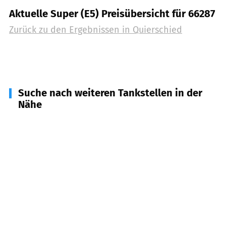
Aktuelle Super (E5) Preisübersicht für 66287
Zurück zu den Ergebnissen in
Quierschied
Suche nach weiteren Tankstellen in der
Nähe
66280
Sulzbach/Saar
(
4,0
km Entfernung)
66299
Friedrichsthal
(
4,2
km Entfernung)
66589
Merchweiler
(
4,9
km Entfernung)
66125
Saarbrücken
(
5,3
km Entfernung)
66265
Heusweiler
(
6,4
km Entfernung)
66292
Riegelsberg
(
6,5
km Entfernung)