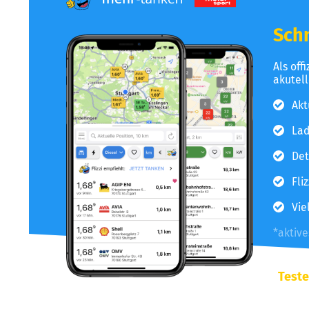
Schn
Als off
akutel
Akt
Lad
Det
Fli
Vie
*aktiv
Teste