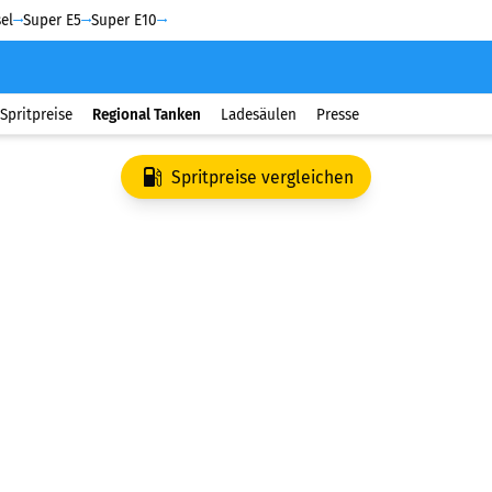
el
Super E5
Super E10
Spritpreise
Regional Tanken
Ladesäulen
Presse
Spritpreise vergleichen