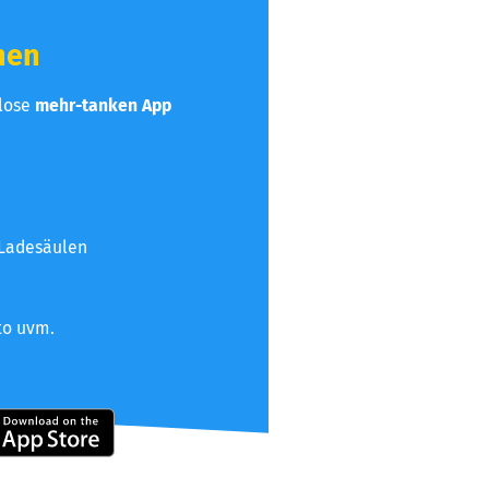
hen
nlose
mehr-tanken App
 Ladesäulen
to uvm.