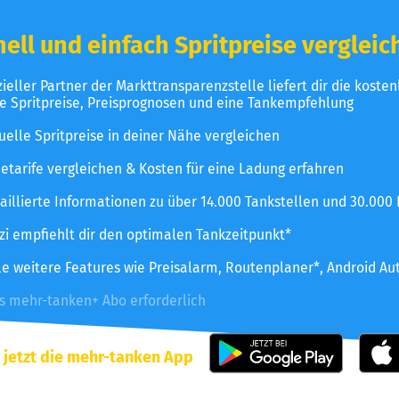
ell und einfach Spritpreise vergleic
izieller Partner der Markttransparenzstelle liefert dir die koste
le Spritpreise, Preisprognosen und eine Tankempfehlung
uelle Spritpreise in deiner Nähe vergleichen
etarife vergleichen & Kosten für eine Ladung erfahren
aillierte Informationen zu über 14.000 Tankstellen und 30.000
zzi empfiehlt dir den optimalen Tankzeitpunkt*
le weitere Features wie Preisalarm, Routenplaner*, Android Au
es mehr-tanken+ Abo erforderlich
 jetzt die mehr-tanken App