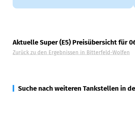
Aktuelle Super (E5) Preisübersicht für 
Zurück zu den Ergebnissen in
Bitterfeld-Wolfen
Suche nach weiteren Tankstellen in d
06800
Raguhn-Jeßnitz
(
4,2
km Entfernung)
06792
Sandersdorf-Brehna
(
4,6
km Entfernung)
06809
Roitzsch, Petersroda
(
8,0
km Entfernung)
06794
Sandersdorf-Brehna
(
9,0
km Entfernung)