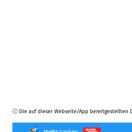
06779
Raguhn-Jeßnitz
(
9,9
km Entfernung)
06772
Gräfenhainichen
(
10,3
km Entfernung)
06774
Muldestausee
(
11,1
km Entfernung)
06780
Zörbig
(
11,8
km Entfernung)
06796
Sandersdorf-Brehna
(
11,9
km Entfernung)
06773
Gräfenhainichen
(
15,2
km Entfernung)
ⓘ Die auf dieser Webseite/App bereitgestellten 