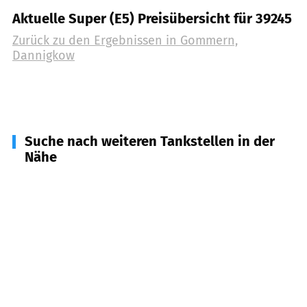
Aktuelle Super (E5) Preisübersicht für 39245
Zurück zu den Ergebnissen in
Gommern,
Dannigkow
Suche nach weiteren Tankstellen in der
Nähe
39217
Schönebeck (Elbe)
(
3,8
km Entfernung)
39218
Schönebeck
(
9,3
km Entfernung)
39175
Biederitz, Gerwisch, Menz u.a.
(
9,9
km
Entfernung)
39114
Magdeburg
(
10,0
km Entfernung)
39249
Barby
(
11,5
km Entfernung)