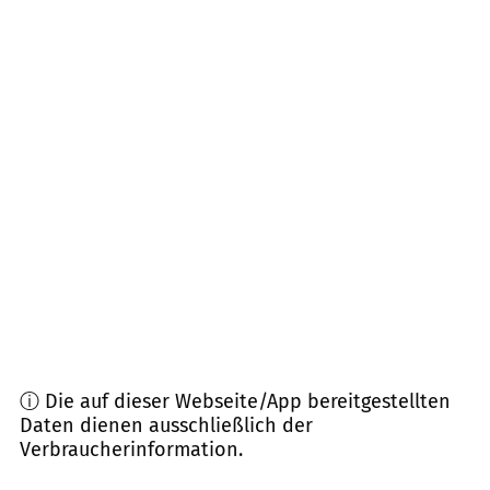
39122
Magdeburg
(
12,6
km Entfernung)
39104
Magdeburg
(
14,6
km Entfernung)
39106
Magdeburg
(
15,0
km Entfernung)
39120
Magdeburg
(
15,1
km Entfernung)
39221
Welsleben, Biere, Eickendorf u.a.
(
15,8
km
Entfernung)
ⓘ Die auf dieser Webseite/App bereitgestellten
Daten dienen ausschließlich der
Verbraucherinformation.