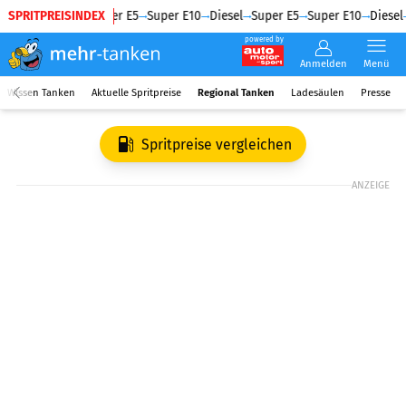
SPRITPREISINDEX
Diesel
Super E5
Super E10
Diesel
Super E5
Super E10
Diesel
powered by
Anmelden
Menü
Wissen Tanken
Aktuelle Spritpreise
Regional Tanken
Ladesäulen
Presse
Spritpreise vergleichen
ANZEIGE