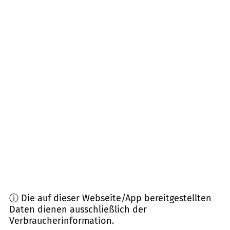
06542
Allstedt
(
7,9
km Entfernung)
06343
Mansfeld
(
10,6
km Entfernung)
06333
Hettstedt, Endorf
(
13,1
km Entfernung)
06279
Schraplau, Farnstädt
(
14,1
km Entfernung)
06347
Gerbstedt
(
15,0
km Entfernung)
06317
Seegebiet Mansfelder Land
(
15,0
km
Entfernung)
ⓘ Die auf dieser Webseite/App bereitgestellten
Daten dienen ausschließlich der
Verbraucherinformation.