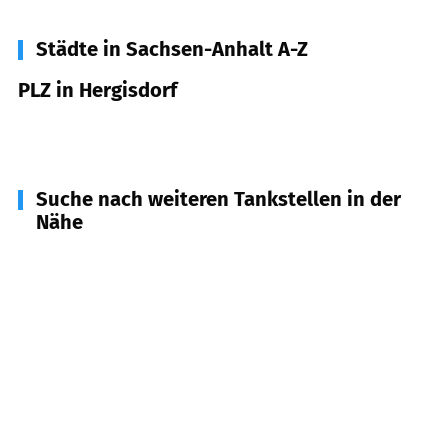
Städte in Sachsen-Anhalt A-Z
PLZ in Hergisdorf
06313
Hergisdorf
Suche nach weiteren Tankstellen in der
Nähe
06311
Helbra
(
3,4
km Entfernung)
06528
Wallhausen, Blankenheim
(
3,8
km
Entfernung)
06308
Klostermansfeld, Benndorf
(
5,7
km
Entfernung)
06295
Eisleben
(
6,5
km Entfernung)