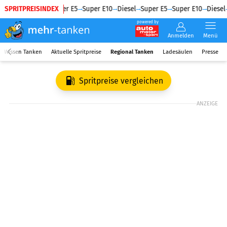
SPRITPREISINDEX
Diesel
Super E5
Super E10
Diesel
Super E5
Super E10
Diesel
powered by
Anmelden
Menü
Wissen Tanken
Aktuelle Spritpreise
Regional Tanken
Ladesäulen
Presse
Spritpreise vergleichen
ANZEIGE