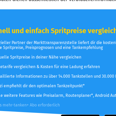
ell und einfach Spritpreise vergleic
izieller Partner der Markttransparenzstelle liefert dir die koste
le Spritpreise, Preisprognosen und eine Tankempfehlung
uelle Spritpreise in deiner Nähe vergleichen
etarife vergleichen & Kosten für eine Ladung erfahren
aillierte Informationen zu über 14.000 Tankstellen und 30.000
zzi empfiehlt dir den optimalen Tankzeitpunkt*
le weitere Features wie Preisalarm, Routenplaner*, Android Au
es mehr-tanken+ Abo erforderlich