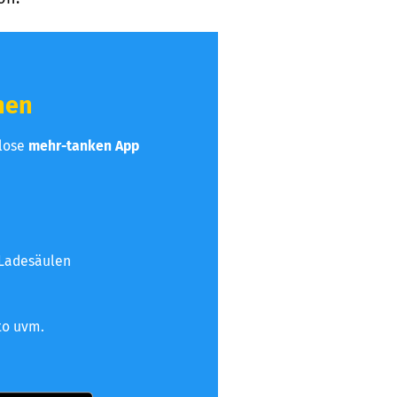
hen
nlose
mehr-tanken App
 Ladesäulen
to uvm.