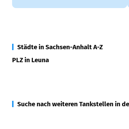
Städte in Sachsen-Anhalt A-Z
PLZ in Leuna
06237
Leuna
Suche nach weiteren Tankstellen in d
06231
Bad Dürrenberg
(
4,9
km Entfernung)
06258
Schkopau
(
7,8
km Entfernung)