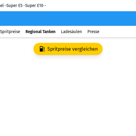
el
Super E5
Super E10
Spritpreise
Regional Tanken
Ladesäulen
Presse
Spritpreise vergleichen