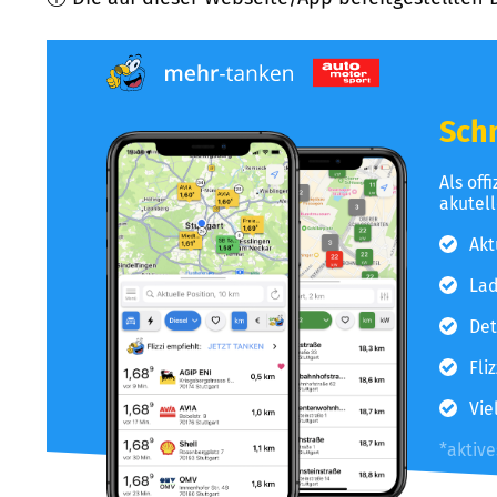
Schn
Als off
akutel
Akt
Lad
Det
Fli
Vie
*aktiv