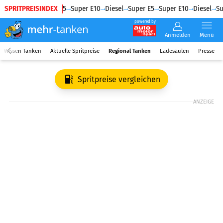
SPRITPREISINDEX
Diesel
Super E5
Super E10
Diesel
Super E5
Super E10
Diesel
Su
powered by
Anmelden
Menü
Wissen Tanken
Aktuelle Spritpreise
Regional Tanken
Ladesäulen
Presse
Spritpreise vergleichen
ANZEIGE