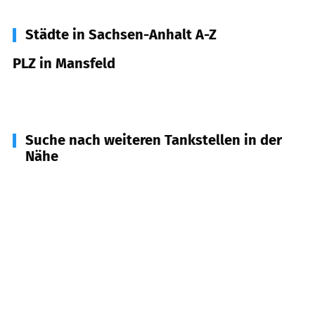
Städte in Sachsen-Anhalt A-Z
PLZ in Mansfeld
06343
Mansfeld
Suche nach weiteren Tankstellen in der
Nähe
06542
Allstedt
(
6,9
km Entfernung)
06308
Klostermansfeld, Benndorf
(
8,9
km
Entfernung)
06543
Falkenstein
(
10,1
km Entfernung)
06456
Arnstein
(
10,2
km Entfernung)
06311
Helbra
(
10,2
km Entfernung)