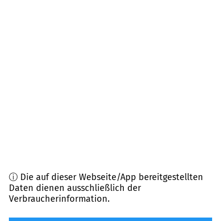
06313
Hergisdorf
(
10,6
km Entfernung)
06333
Hettstedt, Endorf
(
10,6
km Entfernung)
06528
Wallhausen, Blankenheim
(
11,3
km
Entfernung)
06526
Sangerhausen
(
11,9
km Entfernung)
06463
Falkenstein
(
14,8
km Entfernung)
ⓘ Die auf dieser Webseite/App bereitgestellten
Daten dienen ausschließlich der
Verbraucherinformation.