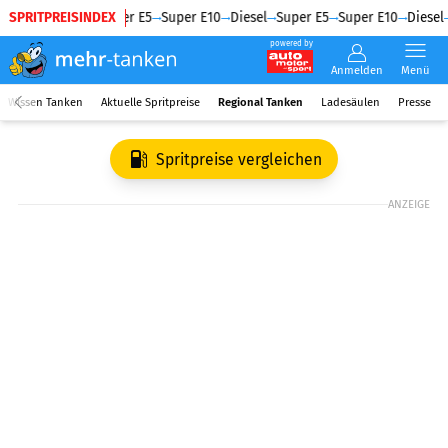
SPRITPREISINDEX
Diesel
Super E5
Super E10
Diesel
Super E5
Super E10
Diesel
powered by
Anmelden
Menü
Wissen Tanken
Aktuelle Spritpreise
Regional Tanken
Ladesäulen
Presse
Spritpreise vergleichen
ANZEIGE