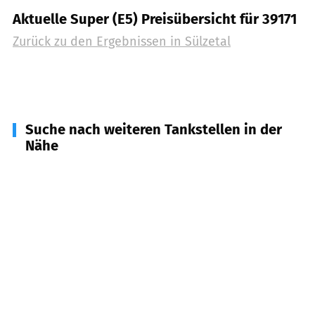
Aktuelle Super (E5) Preisübersicht für 39171
Zurück zu den Ergebnissen in
Sülzetal
Suche nach weiteren Tankstellen in der
Nähe
39116
Magdeburg
(
8,2
km Entfernung)
39120
Magdeburg
(
8,8
km Entfernung)
39435
Egeln, Borne, Wolmirsleben u.a.
(
9,0
km
Entfernung)
39122
Magdeburg
(
9,2
km Entfernung)
39118
Magdeburg
(
9,5
km Entfernung)