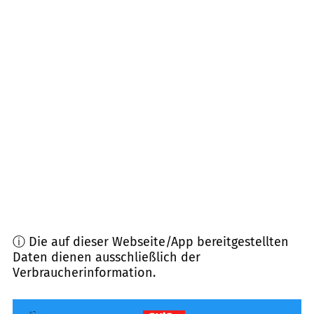
39221
Welsleben, Biere, Eickendorf u.a.
(
10,6
km
Entfernung)
39112
Magdeburg
(
11,6
km Entfernung)
39110
Magdeburg
(
12,4
km Entfernung)
39448
Börde-Hakel
(
12,5
km Entfernung)
39164
Wanzleben-Börde
(
13,0
km Entfernung)
ⓘ Die auf dieser Webseite/App bereitgestellten
Daten dienen ausschließlich der
Verbraucherinformation.