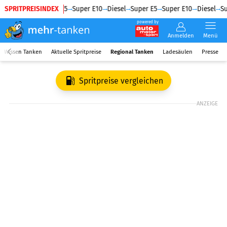
SPRITPREISINDEX
Diesel
Super E5
Super E10
Diesel
Super E5
Super E10
Diesel
Su
powered by
Anmelden
Menü
Wissen Tanken
Aktuelle Spritpreise
Regional Tanken
Ladesäulen
Presse
Spritpreise vergleichen
ANZEIGE