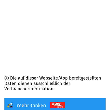
06686
Lützen
(
13,0
km Entfernung)
06688
Weißenfels
(
14,7
km Entfernung)
06712
Zeitz, Gutenborn u.a.
(
16,0
km Entfernung)
07613
Crossen, Heideland u.a.
(
16,2
km
Entfernung)
ⓘ Die auf dieser Webseite/App bereitgestellten
Daten dienen ausschließlich der
Verbraucherinformation.