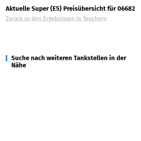
Aktuelle Super (E5) Preisübersicht für 06682
Zurück zu den Ergebnissen in
Teuchern
Suche nach weiteren Tankstellen in der
Nähe
06721
Meineweh, Osterfeld
(
7,6
km Entfernung)
06679
Hohenmölsen
(
8,7
km Entfernung)
06711
Zeitz
(
9,1
km Entfernung)
06667
Weißenfels, Stößen
(
10,2
km Entfernung)
06618
Naumburg
(
12,8
km Entfernung)
06722
Droyßig, Wetterzeube
(
12,9
km Entfernung)