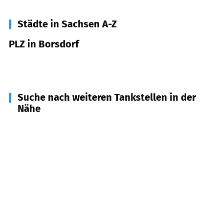
Städte in Sachsen A-Z
PLZ in Borsdorf
04451
Borsdorf
Suche nach weiteren Tankstellen in der
Nähe
04319
Leipzig
(
3,4
km Entfernung)
04824
Brandis
(
4,0
km Entfernung)
04425
Taucha
(
4,8
km Entfernung)
04329
Leipzig
(
5,1
km Entfernung)
04827
Machern
(
5,1
km Entfernung)
04316
Leipzig
(
5,9
km Entfernung)