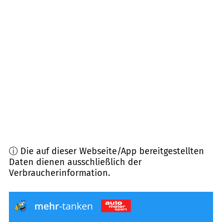
04328
Leipzig
(
6,3
km Entfernung)
04821
Brandis
(
6,7
km Entfernung)
04349
Leipzig
(
7,9
km Entfernung)
04347
Leipzig
(
8,0
km Entfernung)
ⓘ Die auf dieser Webseite/App bereitgestellten
Daten dienen ausschließlich der
Verbraucherinformation.