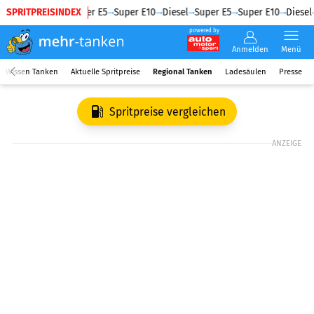
SPRITPREISINDEX
Diesel
Super E5
Super E10
Diesel
Super E5
Super E10
Diesel
powered by
Anmelden
Menü
Wissen Tanken
Aktuelle Spritpreise
Regional Tanken
Ladesäulen
Presse
Spritpreise vergleichen
ANZEIGE