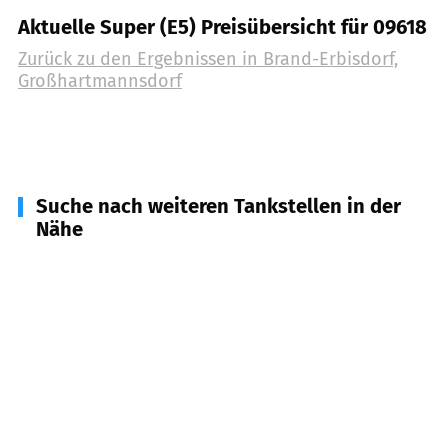
Aktuelle Super (E5) Preisübersicht für 09618
Zurück zu den Ergebnissen in
Brand-Erbisdorf,
Großhartmannsdorf
Suche nach weiteren Tankstellen in der
Nähe
09575
Eppendorf
(
4,3
km Entfernung)
09638
Lichtenberg/Erzgeb.
(
7,1
km Entfernung)
09569
Oederan
(
9,6
km Entfernung)
09619
Dorfchemnitz, Mulda, Sayda
(
10,4
km
Entfernung)
09599
Freiberg
(
10,8
km Entfernung)