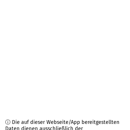
09579
Grünhainichen
(
11,5
km Entfernung)
09600
Weißenborn, Oberschöna
(
12,1
km
Entfernung)
09514
Pockau-Lengefeld (Lengefeld)
(
12,5
km
Entfernung)
09627
Bobritzsch
(
12,8
km Entfernung)
09509
Pockau-Lengefeld (Pockau)
(
13,2
km
Entfernung)
ⓘ Die auf dieser Webseite/App bereitgestellten
Daten dienen ausschließlich der