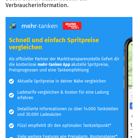
Verbraucherinformation.
Schnell und einfach Spritpreise
vergleichen
Als offizieller Partner der Markttransparenzstelle liefert dir
die kostenlose
mehr-tanken App
akutelle Spritpreise,
Preisprognosen und eine Tankempfehlung
Aktuelle Spritpreise in deiner Nähe vergleichen
Ladetarife vergleichen & Kosten für eine Ladung
erfahren
Detaillierte Informationen zu über 14.000 Tankstellen
und 30.000 Ladesäulen
Flizzi empfiehlt dir den optimalen Tankzeitpunkt*
Viele weitere Features wie Preisalarm, Routenplaner*,