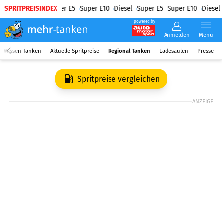
SPRITPREISINDEX
Diesel
Super E5
Super E10
Diesel
Super E5
Super E10
Diesel
powered by
Anmelden
Menü
Wissen Tanken
Aktuelle Spritpreise
Regional Tanken
Ladesäulen
Presse
Spritpreise vergleichen
ANZEIGE