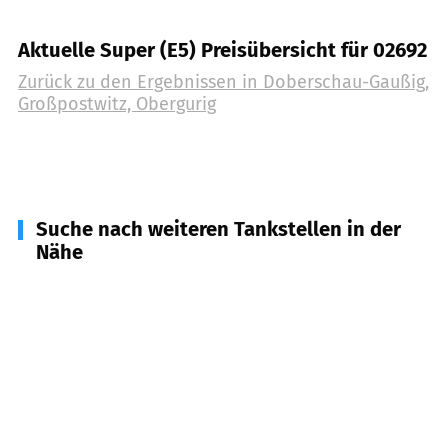
Aktuelle Super (E5) Preisübersicht für 02692
Zurück zu den Ergebnissen in
Doberschau-Gaußig,
Großpostwitz, Obergurig
Suche nach weiteren Tankstellen in der
Nähe
02681
Wilthen
(
4,9
km Entfernung)
02625
Bautzen
(
6,2
km Entfernung)
02633
Göda
(
8,0
km Entfernung)
02733
Cunewalde
(
8,5
km Entfernung)
01904
Neukirch/Lausitz
(
8,9
km Entfernung)