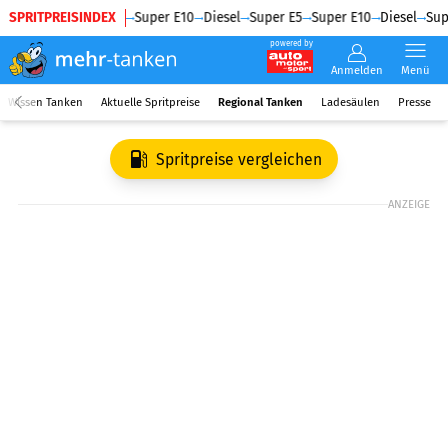
SPRITPREISINDEX
Diesel
Super E5
Super E10
Diesel
Super E5
Super E10
Diesel
Sup
powered by
Anmelden
Menü
Wissen Tanken
Aktuelle Spritpreise
Regional Tanken
Ladesäulen
Presse
Spritpreise vergleichen
ANZEIGE