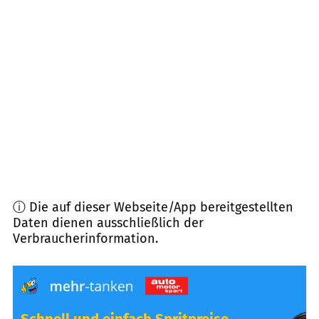
09405
Zschopau, Gornau
(
7,1
km Entfernung)
09488
Wiesa
(
7,7
km Entfernung)
09392
Auerbach
(
7,8
km Entfernung)
09434
Zschopau
(
8,1
km Entfernung)
ⓘ Die auf dieser Webseite/App bereitgestellten
Daten dienen ausschließlich der
Verbraucherinformation.
Schnell und einfach Spritpreise