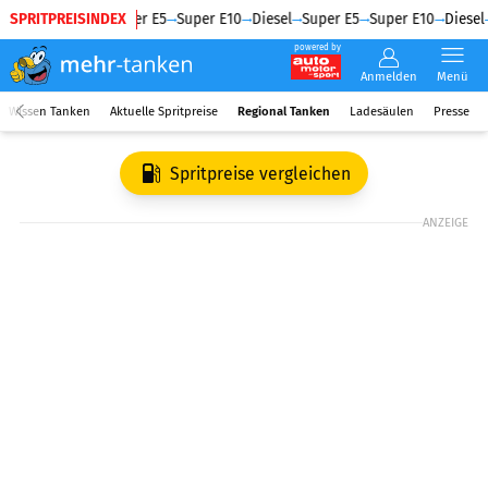
SPRITPREISINDEX
Diesel
Super E5
Super E10
Diesel
Super E5
Super E10
Diesel
powered by
Anmelden
Menü
Wissen Tanken
Aktuelle Spritpreise
Regional Tanken
Ladesäulen
Presse
Spritpreise vergleichen
ANZEIGE