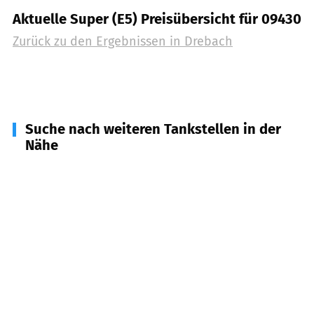
Aktuelle Super (E5) Preisübersicht für 09430
Zurück zu den Ergebnissen in
Drebach
Suche nach weiteren Tankstellen in der
Nähe
09432
Großolbersdorf
(
4,4
km Entfernung)
09419
Thum
(
5,1
km Entfernung)
09429
Wolkenstein
(
5,3
km Entfernung)
09423
Gelenau/Erzgeb.
(
5,5
km Entfernung)
09427
Ehrenfriedersdorf
(
6,3
km Entfernung)
09439
Amtsberg
(
6,4
km Entfernung)