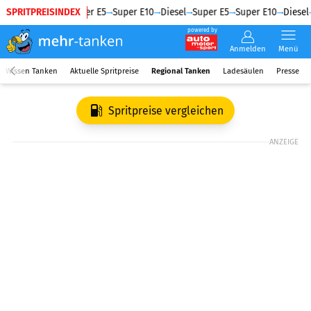
SPRITPREISINDEX
Diesel
Super E5
Super E10
Diesel
Super E5
Super E10
Diesel
powered by
Anmelden
Menü
Wissen Tanken
Aktuelle Spritpreise
Regional Tanken
Ladesäulen
Presse
Spritpreise vergleichen
ANZEIGE