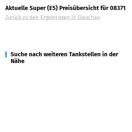
Aktuelle Super (E5) Preisübersicht für 08371
Zurück zu den Ergebnissen in
Glauchau
Suche nach weiteren Tankstellen in der
Nähe
08373
Remse
(
4,9
km Entfernung)
09356
St. Egidien
(
5,0
km Entfernung)
08393
Meerane
(
6,5
km Entfernung)
08396
Waldenburg
(
8,0
km Entfernung)
08058
Zwickau
(
8,1
km Entfernung)
08132
Mülsen
(
8,4
km Entfernung)