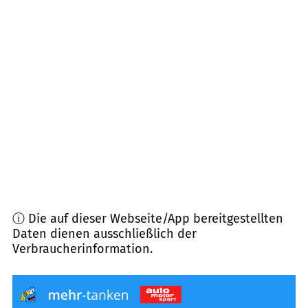
09337
Callenberg, Hohenstein-Ernstthal,
Bernsdorf
(
8,7
km Entfernung)
09350
Lichtenstein
(
9,1
km Entfernung)
08066
Zwickau
(
9,8
km Entfernung)
09394
Hohndorf
(
11,4
km Entfernung)
ⓘ Die auf dieser Webseite/App bereitgestellten
Daten dienen ausschließlich der
Verbraucherinformation.