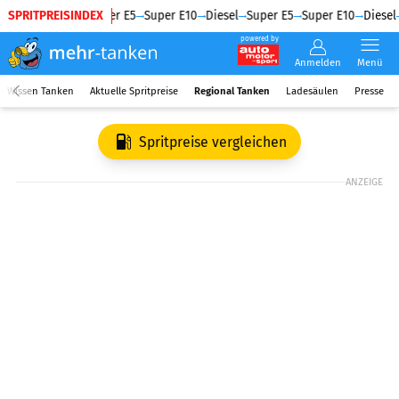
SPRITPREISINDEX
Diesel
Super E5
Super E10
Diesel
Super E5
Super E10
Diesel
powered by
Anmelden
Menü
Wissen Tanken
Aktuelle Spritpreise
Regional Tanken
Ladesäulen
Presse
Spritpreise vergleichen
ANZEIGE