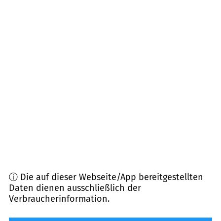
Entfernung)
01589
Riesa
(
13,1
km Entfernung)
01558
Großenhain
(
13,8
km Entfernung)
01616
Strehla
(
14,0
km Entfernung)
01587
Riesa
(
14,7
km Entfernung)
01591
Riesa
(
15,1
km Entfernung)
ⓘ Die auf dieser Webseite/App bereitgestellten
Daten dienen ausschließlich der
Verbraucherinformation.