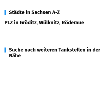
Städte in Sachsen A-Z
PLZ in Gröditz, Wülknitz, Röderaue
01609
Gröditz, Wülknitz, Röderaue
Suche nach weiteren Tankstellen in der
Nähe
01619
Zeithain
(
8,1
km Entfernung)
04932
Röderland, Großthiemig u.a.
(
9,6
km
Entfernung)
04910
Elsterwerda
(
10,6
km Entfernung)
01612
Nünchritz, Glaubitz
(
10,7
km Entfernung)
04931
Mühlberg, Bad Liebenwerda
(
11,8
km