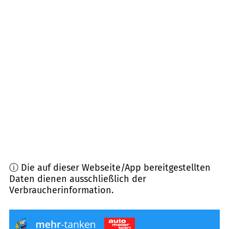
09634
Reinsberg
(
12,3
km Entfernung)
01623
Lommatzsch
(
13,3
km Entfernung)
09629
Reinsberg
(
13,9
km Entfernung)
01445
Radebeul
(
13,9
km Entfernung)
01156
Dresden
(
14,3
km Entfernung)
ⓘ Die auf dieser Webseite/App bereitgestellten
Daten dienen ausschließlich der
Verbraucherinformation.