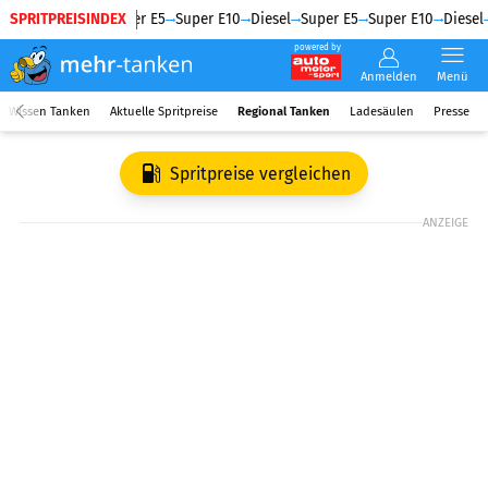
SPRITPREISINDEX
Diesel
Super E5
Super E10
Diesel
Super E5
Super E10
Diesel
powered by
Anmelden
Menü
Wissen Tanken
Aktuelle Spritpreise
Regional Tanken
Ladesäulen
Presse
Spritpreise vergleichen
ANZEIGE