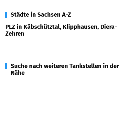
Städte in Sachsen A-Z
PLZ in Käbschütztal, Klipphausen, Diera-
Zehren
01665
Käbschütztal, Klipphausen, Diera-Zehren
Suche nach weiteren Tankstellen in der
Nähe
01662
Meißen
(
4,2
km Entfernung)
01640
Coswig
(
9,3
km Entfernung)
01689
Weinböhla
(
10,0
km Entfernung)
01683
Nossen
(
10,2
km Entfernung)
01723
Wilsdruff
(
12,1
km Entfernung)