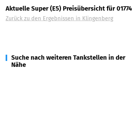
Aktuelle Super (E5) Preisübersicht für 01774
Zurück zu den Ergebnissen in
Klingenberg
Suche nach weiteren Tankstellen in der
Nähe
01738
Dorfhain
(
4,5
km Entfernung)
09627
Bobritzsch
(
7,2
km Entfernung)
01744
Dippoldiswalde
(
7,8
km Entfernung)
01737
Tharandt u.a.
(
8,5
km Entfernung)
01762
Hartmannsdorf-Reichenau
(
9,9
km
Entfernung)