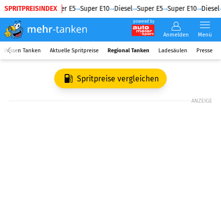
SPRITPREISINDEX
Diesel
Super E5
Super E10
Diesel
Super E5
Super E10
Diesel
powered by
Anmelden
Menü
Wissen Tanken
Aktuelle Spritpreise
Regional Tanken
Ladesäulen
Presse
Spritpreise vergleichen
ANZEIGE