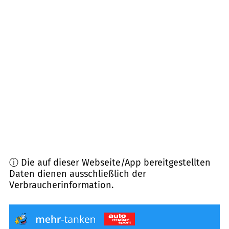
01734
Rabenau
(
10,3
km Entfernung)
09638
Lichtenberg/Erzgeb.
(
12,4
km Entfernung)
01705
Freital
(
13,0
km Entfernung)
09633
Halsbrücke
(
13,5
km Entfernung)
09623
Frauenstein
(
14,2
km Entfernung)
ⓘ Die auf dieser Webseite/App bereitgestellten
Daten dienen ausschließlich der
Verbraucherinformation.