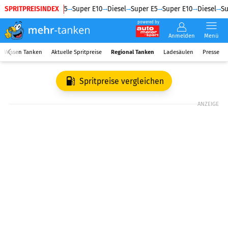
SPRITPREISINDEX
Diesel
Super E5
Super E10
Diesel
Super E5
Super E10
Diesel
Su
powered by
Anmelden
Menü
Wissen Tanken
Aktuelle Spritpreise
Regional Tanken
Ladesäulen
Presse
Spritpreise vergleichen
ANZEIGE