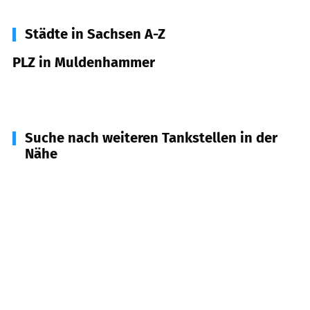
Städte in Sachsen A-Z
PLZ in Muldenhammer
08262
Muldenhammer
Suche nach weiteren Tankstellen in der
Nähe
08248
Klingenthal/Sa.
(
5,1
km Entfernung)
08304
Schönheide
(
8,2
km Entfernung)
08209
Auerbach/Vogtl.
(
8,6
km Entfernung)
08309
Eibenstock
(
9,3
km Entfernung)
08236
Ellefeld
(
9,6
km Entfernung)
08267
Klingenthal
(
9,6
km Entfernung)