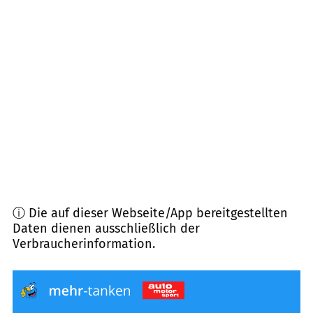
08223
Falkenstein/Vogtl.
(
10,0
km Entfernung)
08261
Schöneck/Vogtl.
(
12,4
km Entfernung)
08328
Stützengrün
(
12,8
km Entfernung)
08237
Steinberg
(
12,9
km Entfernung)
ⓘ Die auf dieser Webseite/App bereitgestellten
Daten dienen ausschließlich der
Verbraucherinformation.