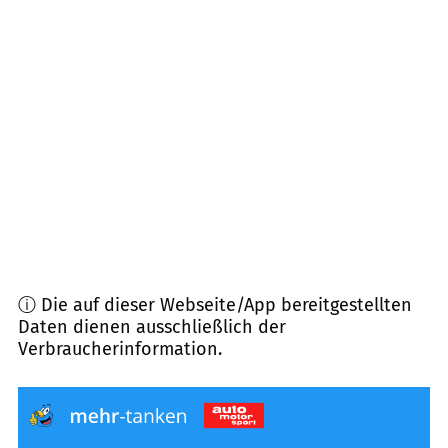
08527
Plauen, Rößnitz
(
9,1
km Entfernung)
08523
Plauen
(
9,4
km Entfernung)
08223
Falkenstein/Vogtl.
(
10,8
km Entfernung)
08491
Netzschkau, Limbach
(
11,0
km Entfernung)
ⓘ Die auf dieser Webseite/App bereitgestellten
Daten dienen ausschließlich der
Verbraucherinformation.