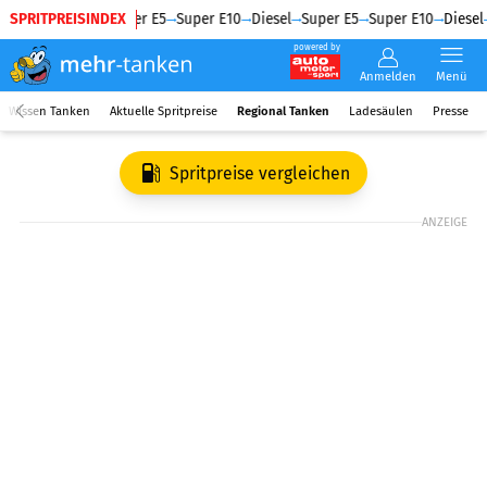
SPRITPREISINDEX
Diesel
Super E5
Super E10
Diesel
Super E5
Super E10
Diesel
powered by
Anmelden
Menü
Wissen Tanken
Aktuelle Spritpreise
Regional Tanken
Ladesäulen
Presse
Spritpreise vergleichen
ANZEIGE