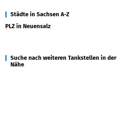
Städte in Sachsen A-Z
PLZ in Neuensalz
08541
Neuensalz
Suche nach weiteren Tankstellen in der
Nähe
08529
Plauen
(
4,2
km Entfernung)
08239
Bergen
(
4,9
km Entfernung)
08233
Treuen
(
6,9
km Entfernung)
08543
Pöhl
(
7,0
km Entfernung)
08525
Plauen
(
8,5
km Entfernung)
08547
Jößnitz
(
9,0
km Entfernung)