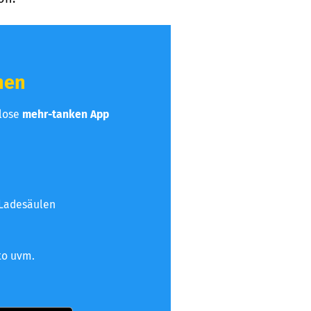
hen
nlose
mehr-tanken App
 Ladesäulen
to uvm.