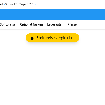
el
Super E5
Super E10
Spritpreise
Regional Tanken
Ladesäulen
Presse
Spritpreise vergleichen