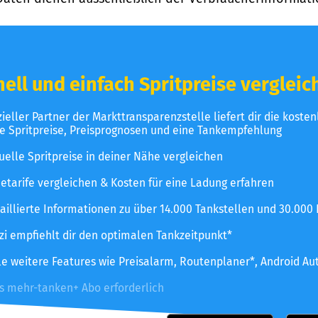
ell und einfach Spritpreise vergleic
izieller Partner der Markttransparenzstelle liefert dir die koste
le Spritpreise, Preisprognosen und eine Tankempfehlung
uelle Spritpreise in deiner Nähe vergleichen
etarife vergleichen & Kosten für eine Ladung erfahren
aillierte Informationen zu über 14.000 Tankstellen und 30.000
zzi empfiehlt dir den optimalen Tankzeitpunkt*
le weitere Features wie Preisalarm, Routenplaner*, Android Au
es mehr-tanken+ Abo erforderlich