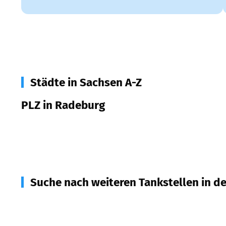
Städte in Sachsen A-Z
PLZ in Radeburg
01471
Radeburg
Suche nach weiteren Tankstellen in d
01468
Moritzburg
(
5,6
km Entfernung)
01108
Dresden
(
5,9
km Entfernung)