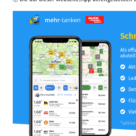
Schn
Als off
akutel
Akt
Lad
Det
Fli
Vie
*aktiv