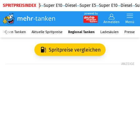
SPRITPREISINDEX
Diesel
Super E5
Super E10
Diesel
Super E5
Super E10
Diesel
Sup
powered by
Anmelden
Menü
Wissen Tanken
Aktuelle Spritpreise
Regional Tanken
Ladesäulen
Presse
Spritpreise vergleichen
ANZEIGE