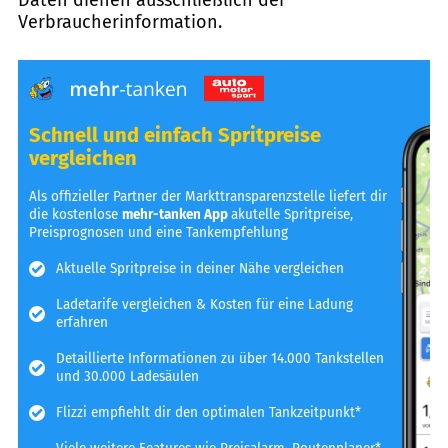
Verbraucherinformation.
Schnell und einfach Spritpreise
vergleichen
Als offizieller Partner der Markttransparenzstelle liefert dir
die kostenlose
mehr-tanken App
akutelle Spritpreise,
Preisprognosen und eine Tankempfehlung
Aktuelle Spritpreise in deiner Nähe vergleichen
Ladetarife vergleichen & Kosten für eine Ladung
erfahren
Detaillierte Informationen zu über 14.000 Tankstellen
und 30.000 Ladesäulen
Flizzi empfiehlt dir den optimalen Tankzeitpunkt*