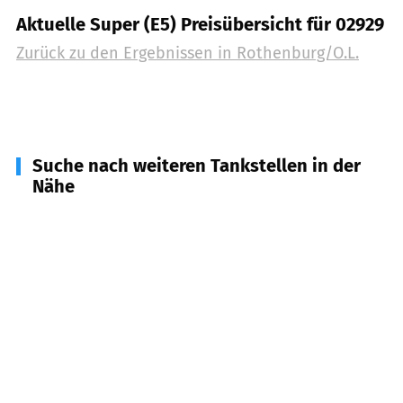
Aktuelle Super (E5) Preisübersicht für 02929
Zurück zu den Ergebnissen in
Rothenburg/O.L.
Suche nach weiteren Tankstellen in der
Nähe
02923
Hähnichen, Horka, Kodersdorf
(
7,4
km
Entfernung)
02956
Rietschen
(
11,6
km Entfernung)
02906
Niesky, Hohendubrau u.a.
(
16,2
km
Entfernung)
02828
Görlitz
(
18,7
km Entfernung)