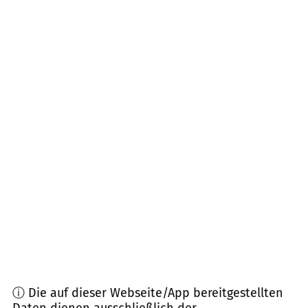
02829
Markersdorf, Neißeaue u.a.
(
19,4
km
Entfernung)
02826
Görlitz
(
23,3
km Entfernung)
02943
Weißwasser, Boxberg
(
23,5
km Entfernung)
02957
Krauschwitz, Weißkeißel
(
24,1
km
Entfernung)
02894
Reichenbach, Vierkirchen
(
24,8
km
Entfernung)
02827
Görlitz
(
27,6
km Entfernung)
ⓘ Die auf dieser Webseite/App bereitgestellten
Daten dienen ausschließlich der