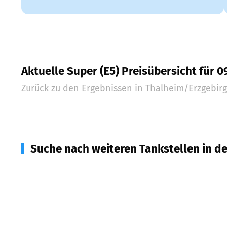
Aktuelle Super (E5) Preisübersicht für 
Zurück zu den Ergebnissen in
Thalheim/Erzgebir
Suche nach weiteren Tankstellen in d
09390
Gornsdorf
(
2,7
km Entfernung)
09392
Auerbach
(
4,6
km Entfernung)
09366
Stollberg/Erzgeb.
(
5,5
km Entfernung)
08297
Zwönitz
(
5,6
km Entfernung)