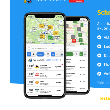
Schn
Als off
akutel
Akt
Lad
Det
Fli
Vie
*aktiv
Teste