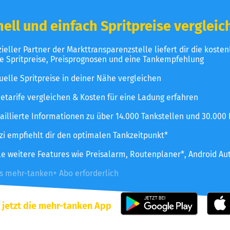
ell und einfach Spritpreise vergleic
izieller Partner der Markttransparenzstelle liefert dir die koste
le Spritpreise, Preisprognosen und eine Tankempfehlung
uelle Spritpreise in deiner Nähe vergleichen
etarife vergleichen & Kosten für eine Ladung erfahren
aillierte Informationen zu über 14.000 Tankstellen und 30.000
zzi empfiehlt dir den optimalen Tankzeitpunkt*
le weitere Features wie Preisalarm, Routenplaner*, Android Au
es mehr-tanken+ Abo erforderlich
 jetzt die mehr-tanken App