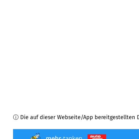
09235
Burkhardtsdorf
(
6,1
km Entfernung)
09387
Jahnsdorf
(
6,2
km Entfernung)
09399
Niederwürschnitz
(
7,0
km Entfernung)
09423
Gelenau/Erzgeb.
(
7,4
km Entfernung)
09419
Thum
(
7,8
km Entfernung)
09221
Neukirchen/Erzgeb.
(
7,8
km Entfernung)
ⓘ Die auf dieser Webseite/App bereitgestellten 