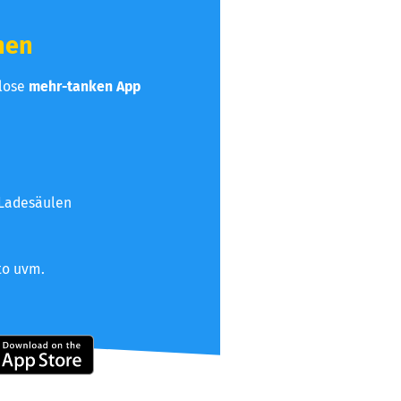
hen
nlose
mehr-tanken App
 Ladesäulen
to uvm.