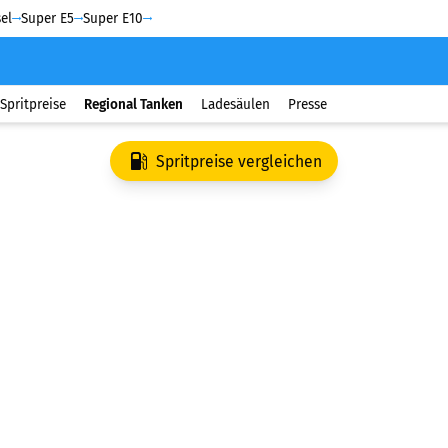
el
Super E5
Super E10
Spritpreise
Regional Tanken
Ladesäulen
Presse
Spritpreise vergleichen