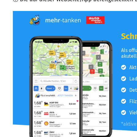
Schn
Als off
akutel
Akt
Lad
Det
Fli
Vie
*aktiv