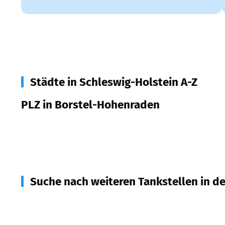
Städte in Schleswig-Holstein A-Z
PLZ in Borstel-Hohenraden
25494
Borstel-Hohenraden
Suche nach weiteren Tankstellen in d
25495
Kummerfeld
(
2,1
km Entfernung)
25499
Tangstedt
(
2,9
km Entfernung)