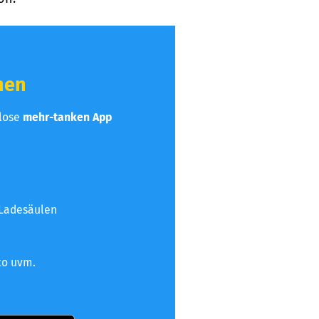
hen
nlose
mehr-tanken App
 Ladesäulen
to uvm.