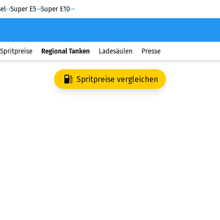
el
Super E5
Super E10
Spritpreise
Regional Tanken
Ladesäulen
Presse
Spritpreise vergleichen