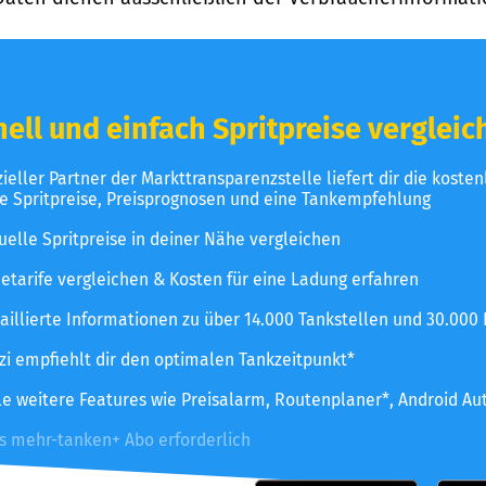
ell und einfach Spritpreise vergleic
izieller Partner der Markttransparenzstelle liefert dir die koste
le Spritpreise, Preisprognosen und eine Tankempfehlung
uelle Spritpreise in deiner Nähe vergleichen
etarife vergleichen & Kosten für eine Ladung erfahren
aillierte Informationen zu über 14.000 Tankstellen und 30.000
zzi empfiehlt dir den optimalen Tankzeitpunkt*
le weitere Features wie Preisalarm, Routenplaner*, Android Au
es mehr-tanken+ Abo erforderlich