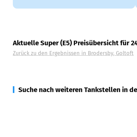
Aktuelle Super (E5) Preisübersicht für 
Zurück zu den Ergebnissen in
Brodersby, Goltoft
Suche nach weiteren Tankstellen in d
24893
Taarstedt
(
3,9
km Entfernung)
24882
Schaalby, Geelbek
(
4,4
km Entfernung)
24897
Ulsnis
(
5,1
km Entfernung)
24354
Kosel, Rieseby u.a.
(
5,5
km Entfernung)