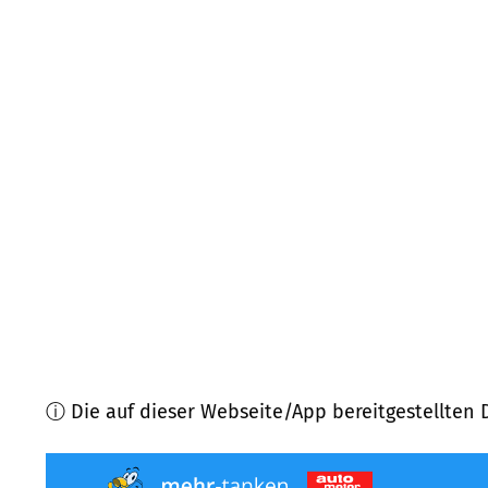
24857
Fahrdorf
(
6,8
km Entfernung)
24894
Tolk, Twedt
(
7,1
km Entfernung)
24357
Fleckeby u.a.
(
7,2
km Entfernung)
24888
Steinfeld
(
7,5
km Entfernung)
24881
Nübel
(
8,7
km Entfernung)
24837
Schleswig
(
9,7
km Entfernung)
ⓘ Die auf dieser Webseite/App bereitgestellten 