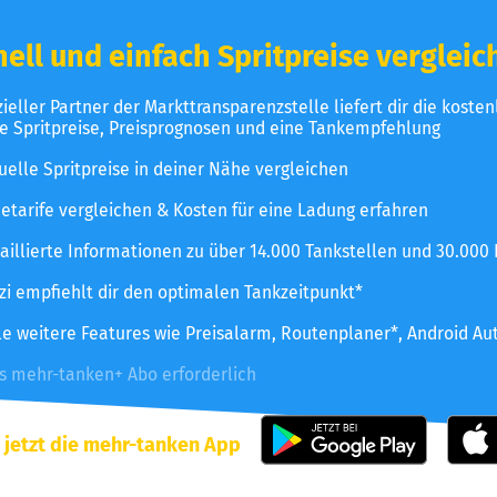
ell und einfach Spritpreise vergleic
izieller Partner der Markttransparenzstelle liefert dir die koste
le Spritpreise, Preisprognosen und eine Tankempfehlung
uelle Spritpreise in deiner Nähe vergleichen
etarife vergleichen & Kosten für eine Ladung erfahren
aillierte Informationen zu über 14.000 Tankstellen und 30.000
zzi empfiehlt dir den optimalen Tankzeitpunkt*
le weitere Features wie Preisalarm, Routenplaner*, Android Au
es mehr-tanken+ Abo erforderlich
 jetzt die mehr-tanken App