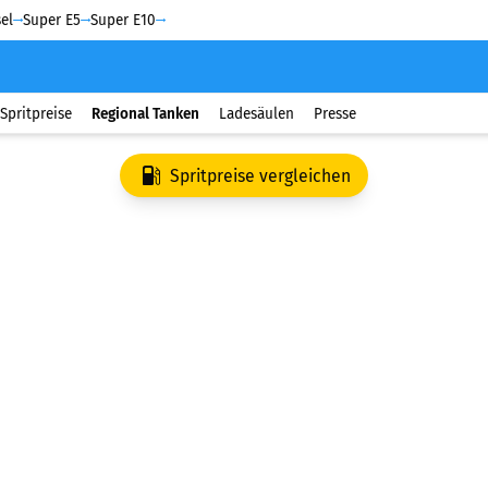
el
Super E5
Super E10
Spritpreise
Regional Tanken
Ladesäulen
Presse
Spritpreise vergleichen