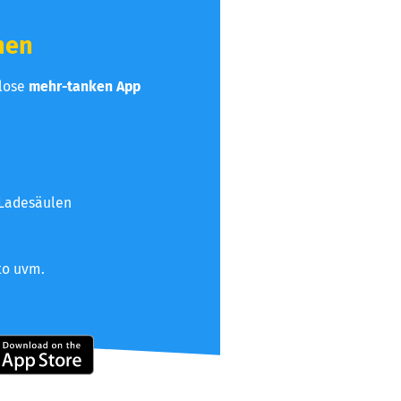
hen
nlose
mehr-tanken App
 Ladesäulen
to uvm.