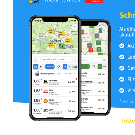
Schn
Als off
akutel
Akt
Lad
Det
Fli
Vie
*aktiv
Teste