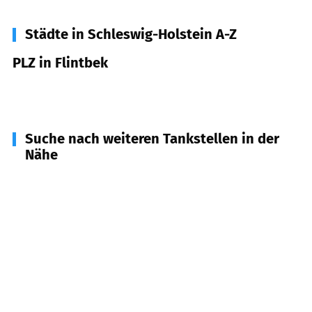
Städte in Schleswig-Holstein A-Z
PLZ in Flintbek
24220
Flintbek
Suche nach weiteren Tankstellen in der
Nähe
24254
Rumohr
(
4,5
km Entfernung)
24241
Blumenthal
(
5,3
km Entfernung)
24245
Kirchbarkau
(
5,4
km Entfernung)
24113
Kiel
(
5,8
km Entfernung)
24145
Kiel
(
5,8
km Entfernung)
24247
Mielkendorf
(
6,6
km Entfernung)