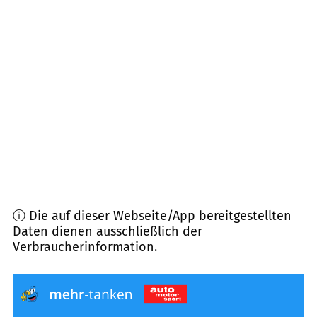
24582
Bordesholm
(
7,3
km Entfernung)
24111
Kiel Russee
(
7,7
km Entfernung)
24250
Nettelsee
(
8,7
km Entfernung)
24146
Kiel
(
8,9
km Entfernung)
ⓘ Die auf dieser Webseite/App bereitgestellten
Daten dienen ausschließlich der
Verbraucherinformation.