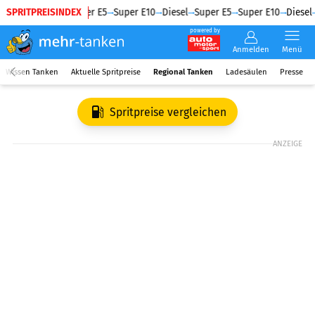
SPRITPREISINDEX
Diesel
Super E5
Super E10
Diesel
Super E5
Super E10
Diesel
powered by
Anmelden
Menü
Wissen Tanken
Aktuelle Spritpreise
Regional Tanken
Ladesäulen
Presse
Spritpreise vergleichen
ANZEIGE