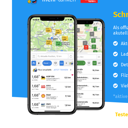
Schn
Als off
akutel
Akt
Lad
Det
Fli
Vie
*aktiv
Teste