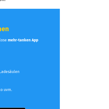
hen
nlose
mehr-tanken App
 Ladesäulen
to uvm.