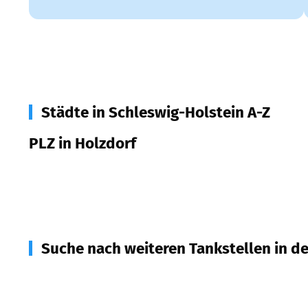
Städte in Schleswig-Holstein A-Z
PLZ in Holzdorf
24364
Holzdorf
Suche nach weiteren Tankstellen in d
24351
Damp
(
3,4
km Entfernung)
24366
Loose
(
4,1
km Entfernung)