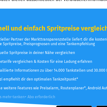
ell und einfach Spritpreise vergleic
izieller Partner der Markttransparenzstelle liefert dir die koste
le Spritpreise, Preisprognosen und eine Tankempfehlung
uelle Spritpreise in deiner Nähe vergleichen
etarife vergleichen & Kosten für eine Ladung erfahren
aillierte Informationen zu über 14.000 Tankstellen und 30.000
zzi empfiehlt dir den optimalen Tankzeitpunkt*
le weitere Features wie Preisalarm, Routenplaner*, Android Au
es mehr-tanken+ Abo erforderlich