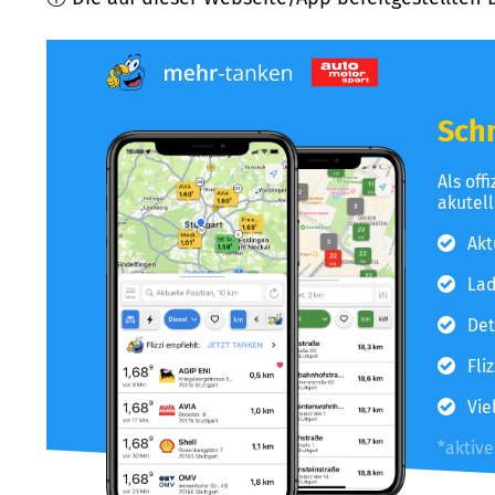
Schn
Als off
akutel
Akt
Lad
Det
Fli
Vie
*aktiv