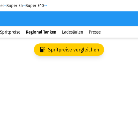
el
Super E5
Super E10
Spritpreise
Regional Tanken
Ladesäulen
Presse
Spritpreise vergleichen