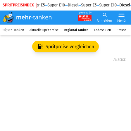
SPRITPREISINDEX
Diesel
Super E5
Super E10
Diesel
Super E5
Super E10
Diesel
powered by
Anmelden
Menü
Wissen Tanken
Aktuelle Spritpreise
Regional Tanken
Ladesäulen
Presse
Spritpreise vergleichen
ANZEIGE