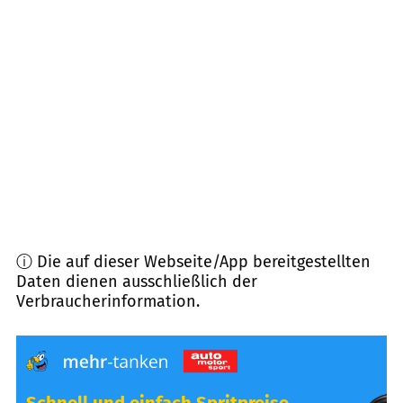
25479
Ellerau
(
9,3
km Entfernung)
24628
Hartenholm
(
9,6
km Entfernung)
24576
Bad Bramstedt
(
9,7
km Entfernung)
24641
Sievershütten
(
10,0
km Entfernung)
ⓘ Die auf dieser Webseite/App bereitgestellten
Daten dienen ausschließlich der
Verbraucherinformation.
Schnell und einfach Spritpreise