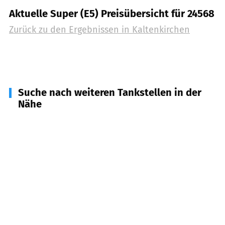
Aktuelle Super (E5) Preisübersicht für 24568
Zurück zu den Ergebnissen in
Kaltenkirchen
Suche nach weiteren Tankstellen in der
Nähe
25486
Alveslohe
(
6,3
km Entfernung)
24640
Schmalfeld
(
6,5
km Entfernung)
24629
Kisdorf
(
6,8
km Entfernung)
24632
Lentföhrden
(
6,8
km Entfernung)
24643
Struvenhütten
(
7,5
km Entfernung)
24558
Henstedt-Ulzburg
(
8,0
km Entfernung)