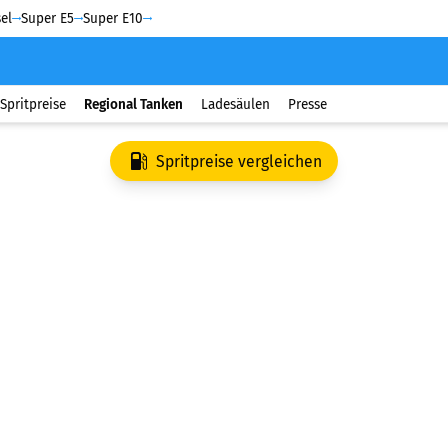
el
Super E5
Super E10
Spritpreise
Regional Tanken
Ladesäulen
Presse
Spritpreise vergleichen