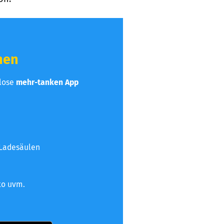
hen
nlose
mehr-tanken App
 Ladesäulen
to uvm.