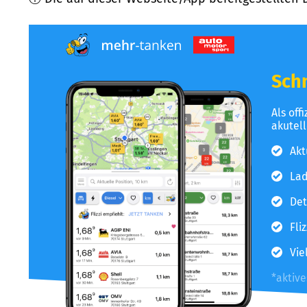
Schn
Als off
akutel
Akt
Lad
Det
Fli
Vie
*aktiv