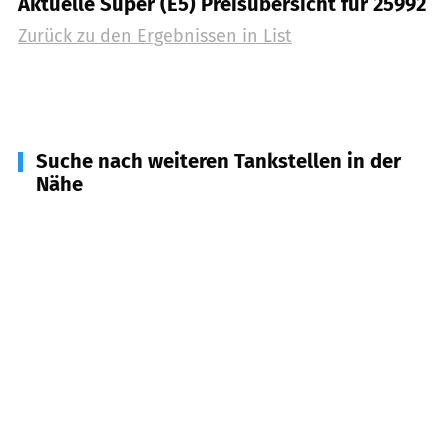
Aktuelle Super (E5) Preisübersicht für 25992
Zurück zu den Ergebnissen in
List
Suche nach weiteren Tankstellen in der
Nähe
25999
Kampen (Sylt)
(
7,4
km Entfernung)
25996
Wenningstedt-Braderup (Sylt)
(
10,6
km
Entfernung)
25980
Sylt
(
16,5
km Entfernung)
25924
Rodenäs
(
25,9
km Entfernung)
25927
Neukirchen, Aventoft
(
29,0
km Entfernung)
25997
Hörnum (Sylt)
(
29,2
km Entfernung)