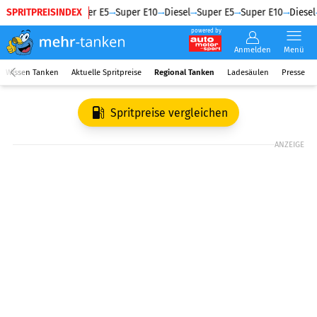
SPRITPREISINDEX
Diesel
Super E5
Super E10
Diesel
Super E5
Super E10
Diesel
powered by
Anmelden
Menü
Wissen Tanken
Aktuelle Spritpreise
Regional Tanken
Ladesäulen
Presse
Spritpreise vergleichen
ANZEIGE