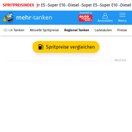
SPRITPREISINDEX
Diesel
Super E5
Super E10
Diesel
Super E5
Super E10
Diesel
powered by
Anmelden
Menü
Wissen Tanken
Aktuelle Spritpreise
Regional Tanken
Ladesäulen
Presse
Spritpreise vergleichen
ANZEIGE