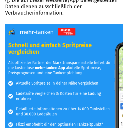
ⓘ Die auf dieser Webseite/App bereitgestellten
Daten dienen ausschließlich der
Verbraucherinformation.
Schnell und einfach Spritpreise
vergleichen
Als offizieller Partner der Markttransparenzstelle liefert dir
die kostenlose
mehr-tanken App
akutelle Spritpreise,
Preisprognosen und eine Tankempfehlung
Aktuelle Spritpreise in deiner Nähe vergleichen
Ladetarife vergleichen & Kosten für eine Ladung
erfahren
Detaillierte Informationen zu über 14.000 Tankstellen
und 30.000 Ladesäulen
Flizzi empfiehlt dir den optimalen Tankzeitpunkt*