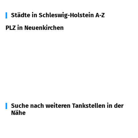
Städte in Schleswig-Holstein A-Z
PLZ in Neuenkirchen
17498
Neuenkirchen
21763
Neuenkirchen
25792
Neuenkirchen
29643
Neuenkirchen
48485
Neuenkirchen
Suche nach weiteren Tankstellen in der
Nähe
25795
Weddingstedt
(
5,3
km Entfernung)
25764
Wesselburen
(
6,2
km Entfernung)