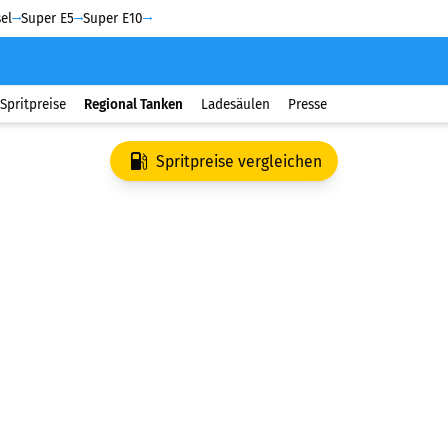
el
Super E5
Super E10
Spritpreise
Regional Tanken
Ladesäulen
Presse
Spritpreise vergleichen