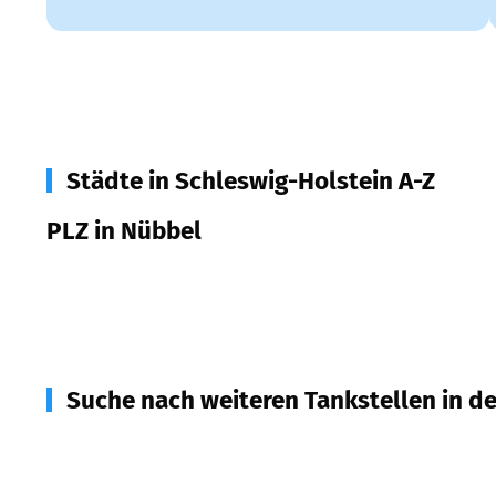
Städte in Schleswig-Holstein A-Z
PLZ in Nübbel
24809
Nübbel
Suche nach weiteren Tankstellen in d
24813
Schülp bei Rendsburg
(
2,5
km Entfernung)
24784
Westerrönfeld
(
3,9
km Entfernung)