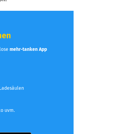
hen
nlose
mehr-tanken App
 Ladesäulen
to uvm.