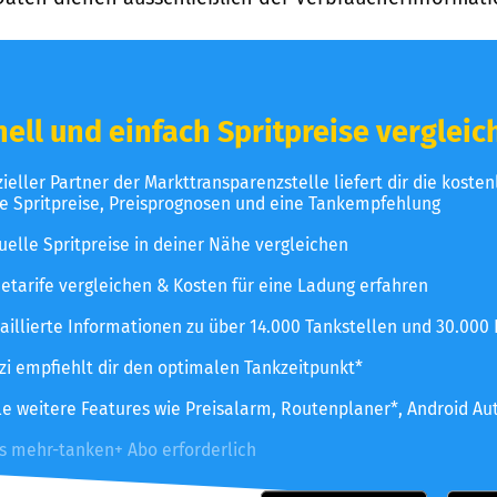
ell und einfach Spritpreise vergleic
izieller Partner der Markttransparenzstelle liefert dir die koste
le Spritpreise, Preisprognosen und eine Tankempfehlung
uelle Spritpreise in deiner Nähe vergleichen
etarife vergleichen & Kosten für eine Ladung erfahren
aillierte Informationen zu über 14.000 Tankstellen und 30.000
zzi empfiehlt dir den optimalen Tankzeitpunkt*
le weitere Features wie Preisalarm, Routenplaner*, Android Au
es mehr-tanken+ Abo erforderlich