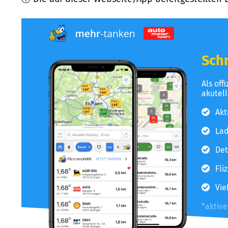
Schn
Als off
akutel
Akt
Lad
Det
Fli
Vie
*aktiv