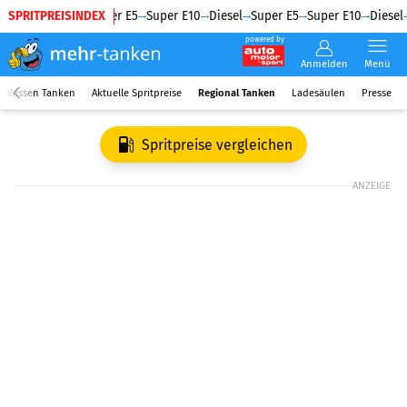
SPRITPREISINDEX
Diesel
Super E5
Super E10
Diesel
Super E5
Super E10
Diesel
powered by
Anmelden
Menü
Wissen Tanken
Aktuelle Spritpreise
Regional Tanken
Ladesäulen
Presse
Spritpreise vergleichen
ANZEIGE