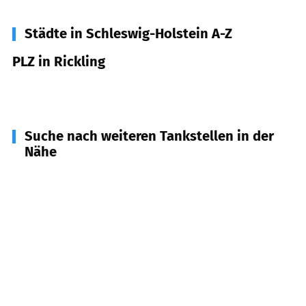
Städte in Schleswig-Holstein A-Z
PLZ in Rickling
24635
Rickling
Suche nach weiteren Tankstellen in der
Nähe
24610
Trappenkamp
(
4,7
km Entfernung)
24619
Börnhöved
(
6,6
km Entfernung)
24626
Groß Kummerfeld
(
7,6
km Entfernung)
23812
Wahlstedt
(
7,7
km Entfernung)
23813
Nehms
(
9,1
km Entfernung)
24598
Boostedt
(
9,3
km Entfernung)