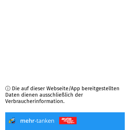
23824
Tensfeld
(
9,5
km Entfernung)
24638
Schmalensee
(
10,2
km Entfernung)
23795
Bad Segeberg
(
10,4
km Entfernung)
23829
Wittenborn
(
11,0
km Entfernung)
ⓘ Die auf dieser Webseite/App bereitgestellten
Daten dienen ausschließlich der
Verbraucherinformation.