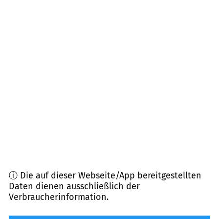
25594
Vaale
(
9,6
km Entfernung)
21732
Krummendeich
(
10,4
km Entfernung)
25573
Beidenfleth, Klein Kampen
(
10,9
km
Entfernung)
21729
Freiburg (Elbe)
(
11,0
km Entfernung)
25599
Wewelsfleth
(
12,1
km Entfernung)
ⓘ Die auf dieser Webseite/App bereitgestellten
Daten dienen ausschließlich der
Verbraucherinformation.