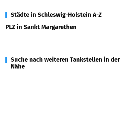
Städte in Schleswig-Holstein A-Z
PLZ in Sankt Margarethen
25572
Sankt Margarethen
Suche nach weiteren Tankstellen in der
Nähe
25554
Wilster
(
6,6
km Entfernung)
25576
Brokdorf
(
7,0
km Entfernung)
25715
Eddelak, Averlak, Dingen, Ramhusen
(
7,9
km
Entfernung)
25712
Burg (Dithmarschen)
(
8,1
km Entfernung)
25541
Brunsbüttel
(
9,1
km Entfernung)