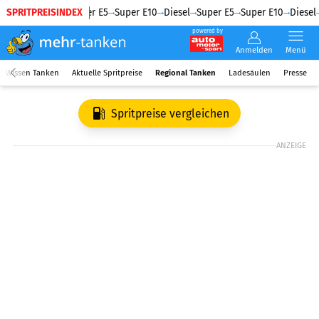
SPRITPREISINDEX
Diesel
Super E5
Super E10
Diesel
Super E5
Super E10
Diesel
powered by
Anmelden
Menü
Wissen Tanken
Aktuelle Spritpreise
Regional Tanken
Ladesäulen
Presse
Spritpreise vergleichen
ANZEIGE