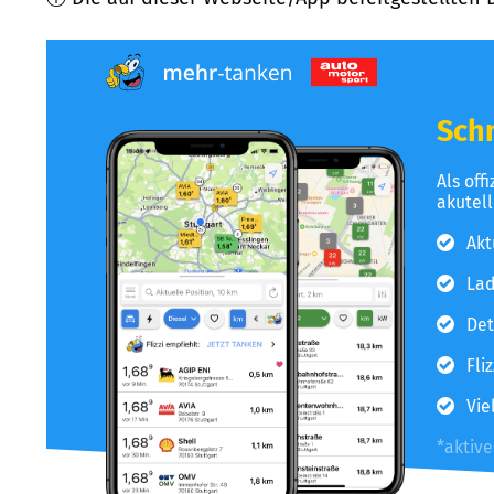
Schn
Als off
akutel
Akt
Lad
Det
Fli
Vie
*aktiv