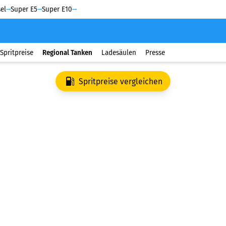
el
Super E5
Super E10
Spritpreise
Regional Tanken
Ladesäulen
Presse
Spritpreise vergleichen