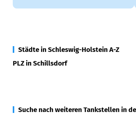
Städte in Schleswig-Holstein A-Z
PLZ in Schillsdorf
24637
Schillsdorf
Suche nach weiteren Tankstellen in d
24625
Großharrie
(
4,4
km Entfernung)
24620
Bönebüttel
(
6,0
km Entfernung)