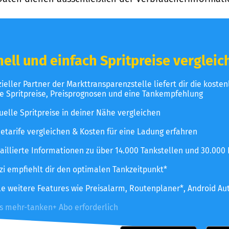
ell und einfach Spritpreise vergleic
izieller Partner der Markttransparenzstelle liefert dir die koste
le Spritpreise, Preisprognosen und eine Tankempfehlung
uelle Spritpreise in deiner Nähe vergleichen
etarife vergleichen & Kosten für eine Ladung erfahren
aillierte Informationen zu über 14.000 Tankstellen und 30.000
zzi empfiehlt dir den optimalen Tankzeitpunkt*
le weitere Features wie Preisalarm, Routenplaner*, Android Au
es mehr-tanken+ Abo erforderlich