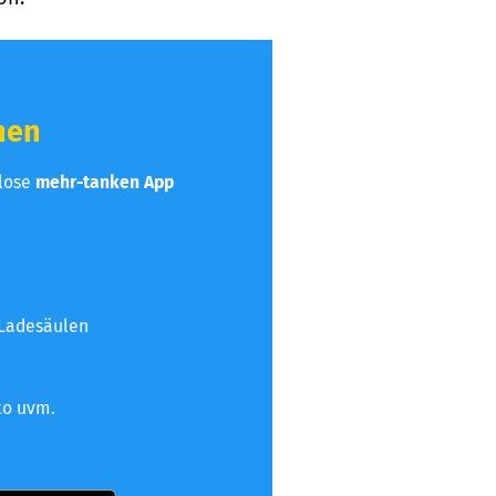
hen
nlose
mehr-tanken App
 Ladesäulen
to uvm.