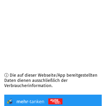
24996
Sterup
(
8,5
km Entfernung)
24404
Maasholm, Schleimünde
(
8,9
km
Entfernung)
24405
Mohrkirch, Rügge
(
9,6
km Entfernung)
24398
Dörphof
(
11,0
km Entfernung)
ⓘ Die auf dieser Webseite/App bereitgestellten
Daten dienen ausschließlich der
Verbraucherinformation.