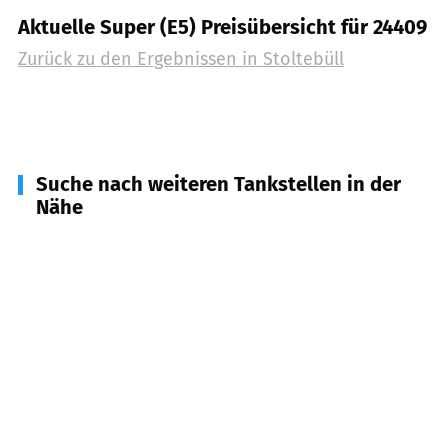
Aktuelle Super (E5) Preisübersicht für 24409
Zurück zu den Ergebnissen in
Stoltebüll
Suche nach weiteren Tankstellen in der
Nähe
24407
Rabenkirchen-Faulück
(
4,5
km Entfernung)
24402
Esgrus
(
4,5
km Entfernung)
24376
Kappeln
(
5,8
km Entfernung)
24395
Gelting
(
6,0
km Entfernung)
24399
Arnis, Marienhof
(
7,9
km Entfernung)
24392
Süderbrarup
(
8,2
km Entfernung)