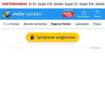
SPRITPREISINDEX
Diesel
Super E5
Super E10
Diesel
Super E5
Super E10
Diesel
powered by
Anmelden
Menü
Wissen Tanken
Aktuelle Spritpreise
Regional Tanken
Ladesäulen
Presse
Spritpreise vergleichen
ANZEIGE