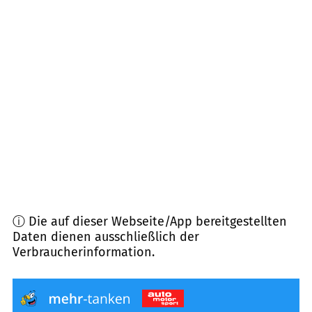
24791
Alt Duvenstedt
(
10,0
km Entfernung)
24872
Groß Rheide
(
10,1
km Entfernung)
24811
Owschlag u.a.
(
10,1
km Entfernung)
24861
Bergenhusen
(
10,8
km Entfernung)
24800
Elsdorf-Westermühlen
(
10,9
km Entfernung)
ⓘ Die auf dieser Webseite/App bereitgestellten
Daten dienen ausschließlich der
Verbraucherinformation.