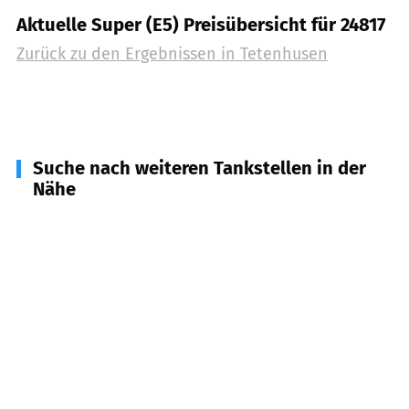
Aktuelle Super (E5) Preisübersicht für 24817
Zurück zu den Ergebnissen in
Tetenhusen
Suche nach weiteren Tankstellen in der
Nähe
24799
Meggerdorf, Friedrichsholm,
Friedrichsgraben u.a.
(
5,4
km Entfernung)
24848
Kropp u.a.
(
5,5
km Entfernung)
24806
Hohn
(
5,7
km Entfernung)
24863
Börm
(
8,3
km Entfernung)
24787
Fockbek
(
8,7
km Entfernung)