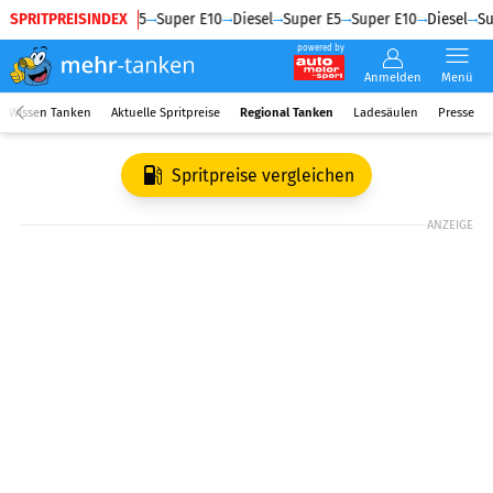
SPRITPREISINDEX
Diesel
Super E5
Super E10
Diesel
Super E5
Super E10
Diesel
Su
powered by
Anmelden
Menü
Wissen Tanken
Aktuelle Spritpreise
Regional Tanken
Ladesäulen
Presse
Spritpreise vergleichen
ANZEIGE