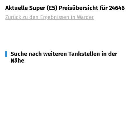
Aktuelle Super (E5) Preisübersicht für 24646
Zurück zu den Ergebnissen in
Warder
Suche nach weiteren Tankstellen in der
Nähe
24631
Langwedel
(
3,2
km Entfernung)
24589
Nortorf
(
4,1
km Entfernung)
24802
Emkendorf
(
5,6
km Entfernung)
24259
Westensee
(
6,9
km Entfernung)
24241
Blumenthal
(
7,8
km Entfernung)
24793
Bargstedt, Brammer, Oldenbüttel
(
9,1
km