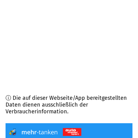
Entfernung)
24644
Timmaspe
(
9,5
km Entfernung)
24254
Rumohr
(
9,9
km Entfernung)
24622
Gnutz
(
10,2
km Entfernung)
24242
Felde
(
10,5
km Entfernung)
ⓘ Die auf dieser Webseite/App bereitgestellten
Daten dienen ausschließlich der
Verbraucherinformation.