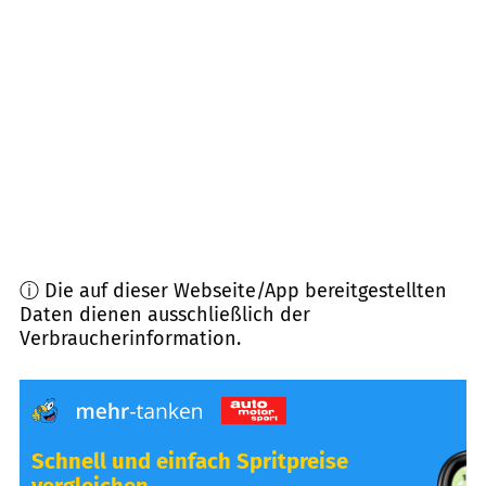
24649
Wiemersdorf
(
10,2
km Entfernung)
25551
Hohenlockstedt
(
11,5
km Entfernung)
25581
Hennstedt
(
12,4
km Entfernung)
ⓘ Die auf dieser Webseite/App bereitgestellten
Daten dienen ausschließlich der
Verbraucherinformation.
Schnell und einfach Spritpreise
vergleichen