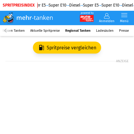
SPRITPREISINDEX
Diesel
Super E5
Super E10
Diesel
Super E5
Super E10
Diesel
powered by
Anmelden
Menü
Wissen Tanken
Aktuelle Spritpreise
Regional Tanken
Ladesäulen
Presse
Spritpreise vergleichen
ANZEIGE