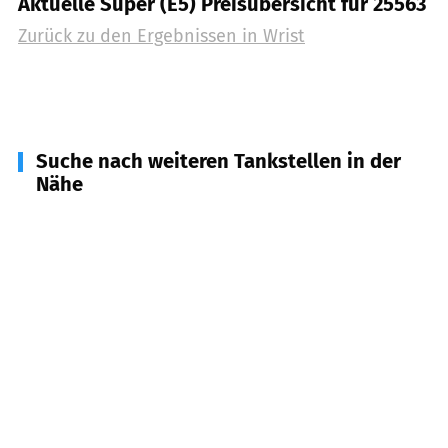
Aktuelle Super (E5) Preisübersicht für 25563
Zurück zu den Ergebnissen in
Wrist
Suche nach weiteren Tankstellen in der
Nähe
25548
Kellinghusen
(
4,9
km Entfernung)
24576
Bad Bramstedt
(
7,7
km Entfernung)
25364
Brande-Hörnerkirchen
(
7,7
km Entfernung)
25597
Westermoor
(
8,4
km Entfernung)
25579
Fitzbek
(
8,6
km Entfernung)
24616
Brokstedt
(
9,1
km Entfernung)
24632
Lentföhrden
(
9,5
km Entfernung)